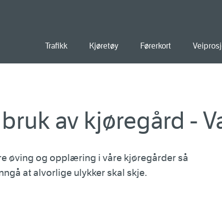
old
Trafikk
Kjøretøy
Førerkort
Veiprosj
r bruk av kjøregård - 
øre øving og opplæring i våre kjøregårder så
nngå at alvorlige ulykker skal skje.