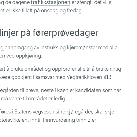
ring de dagene
trafikkstasjonen
er stengt, det vil si
t er ikke tillatt på onsdag og fredag.
linjer på førerprøvedager
e gjennomgang av instruks og kjøremønster med alle
en ved oppkjøring.
ert å bruke området og oppfordrer alle til å bruke riktig
være godkjent i samsvar med Vegtrafikkloven §13.
øregården til prøve, neste i køen er kandidaten som har
må vente til området er ledig.
es i Statens vegvesen sine kjøregårder, skal skje
torsykkelen, inntil trinnvurdering trinn 2 er