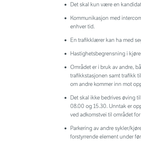
Det skal kun være en kandida
Kommunikasjon med intercom/s
enhver tid.
En trafikklærer kan ha med seg
Hastighetsbegrensning i kjøre
Området er i bruk av andre, bå
trafikkstasjonen samt trafikk t
om andre kommer inn mot opp
Det skal ikke bedrives øving 
08.00 og 15.30. Unntak er oppv
ved adkomstvei til området for 
Parkering av andre sykler/kjøre
forstyrrende element under fø