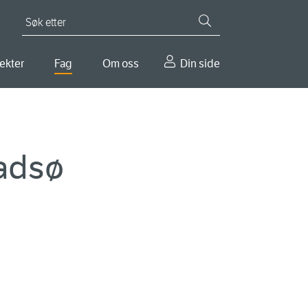
Søk etter
ekter
Fag
Om oss
Din side
Vadsø