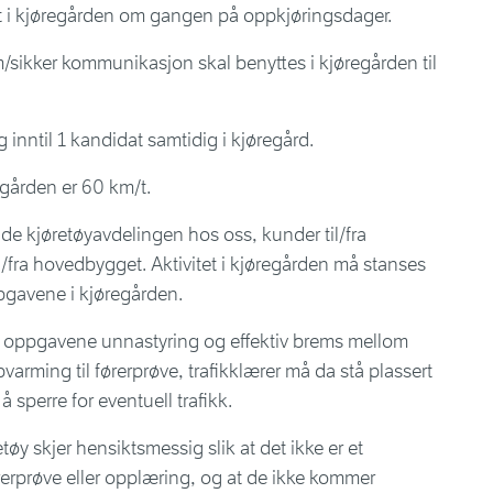
t i kjøregården om gangen på oppkjøringsdager.
ikker kommunikasjon skal benyttes i kjøregården til
 inntil 1 kandidat samtidig i kjøregård.
gården er 60 km/t.
de kjøretøyavdelingen hos oss, kunder til/fra
il/fra hovedbygget. Aktivitet i kjøregården må stanses
gavene i kjøregården.
til oppgavene unnastyring og effektiv brems mellom
arming til førerprøve, trafikklærer må da stå plassert
å sperre for eventuell trafikk.
tøy skjer hensiktsmessig slik at det ikke er et
rerprøve eller opplæring, og at de ikke kommer