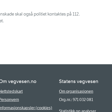
nskade skal også politiet kontaktes på 112.
et.
Om vegvesen.no
Statens vegvesen
Nettstedskart
Om organisasjonen
Personvern
Org.nr.: 971 032 081
Informasjonskapsler (cookies)
Statistikk og analyser