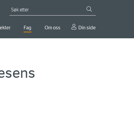
Søk etter
ekter
Fag
Om oss
Din side
vesens