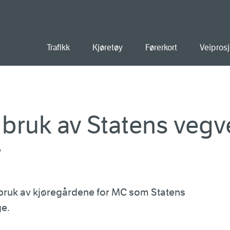
old
Trafikk
Kjøretøy
Førerkort
Veiprosj
r bruk av Statens veg
r
r bruk av kjøregårdene for MC som Statens
ge.