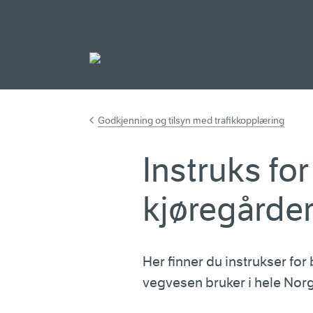
Gå til hovedinnh
Godkjenning og tilsyn med trafikkopplæring
Instruks fo
kjøregårde
Her finner du instrukser fo
vegvesen bruker i hele Nor