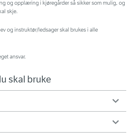
ving og opplæring i kjøregårder så sikker som mulig, og
kal skje.
 og instruktør/ledsager skal brukes i alle
eget ansvar.
du skal bruke