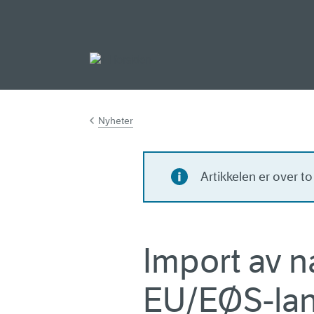
Gå til hovedinnh
Nyheter
Artikkelen er over t
Import av n
EU/EØS-lan