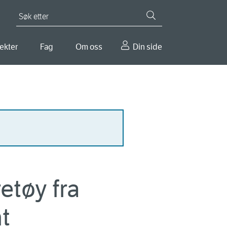
Søk etter
ekter
Fag
Om oss
Din side
etøy fra
t