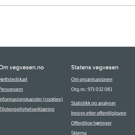
Om vegvesen.no
Statens vegvesen
Nettstedskart
Om organisasjonen
Personvern
Org.nr.: 971 032 081
Informasjonskapsler (cookies)
Statistikk og analyser
Tilgjengelighetserklæring
Innsyn etter offentligloven
Offentlige høringer
Skjema