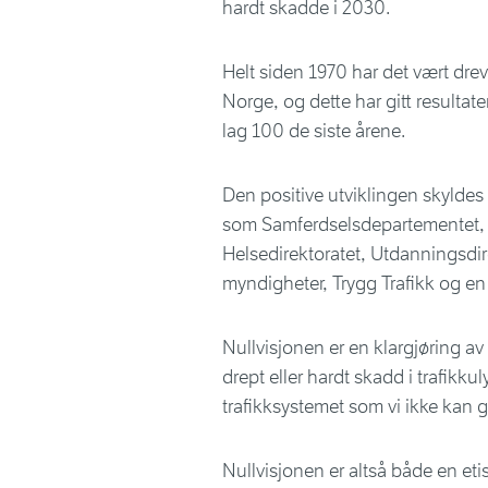
hardt skadde i 2030.
Helt siden 1970 har det vært dreve
Norge, og dette har gitt resultater
lag 100 de siste årene.
Den positive utviklingen skyldes
som Samferdselsdepartementet, S
Helsedirektoratet, Utdanningsd
myndigheter, Trygg Trafikk og en
Nullvisjonen er en klargjøring av 
drept eller hardt skadd i trafikku
trafikksystemet som vi ikke kan g
Nullvisjonen er altså både en etis