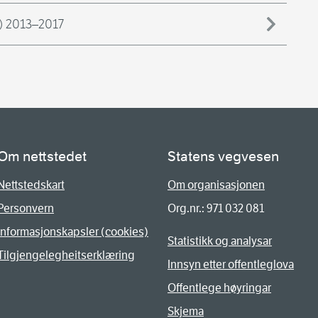
T) 2013–2017
Om nettstedet
Statens vegvesen
Nettstedskart
Om organisasjonen
Personvern
Org.nr.: 971 032 081
Informasjonskapsler (cookies)
Statistikk og analysar
Tilgjengelegheitserklæring
Innsyn etter offentleglova
Offentlege høyringar
Skjema