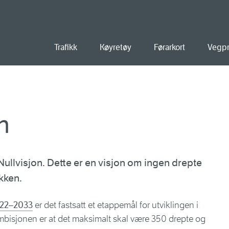
old
Trafikk
Køyretøy
Førarkort
Vegpr
n
Nullvisjon. Dette er en visjon om ingen drepte
ikken.
022–2033
er det fastsatt et etappemål for utviklingen i
mbisjonen er at det maksimalt skal være 350 drepte og