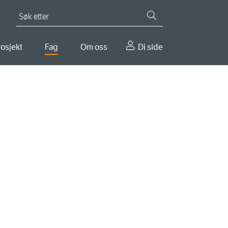
Søk etter
osjekt
Fag
Om oss
Di side