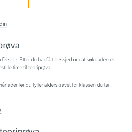
 din
iprøva
 Di side. Etter du har fått beskjed om at søknaden er
tille time til teoriprøva.
ånader før du fyller alderskravet for klassen du tar
e
teoriprøva