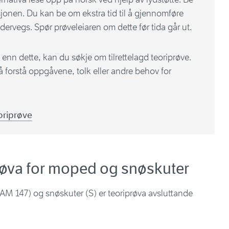
jonen. Du kan be om ekstra tid til å gjennomføre
ervegs. Spør prøveleiaren om dette før tida går ut.
enn dette, kan du søkje om tilrettelagd teoriprøve.
 å forstå oppgåvene, tolk eller andre behov for
eoriprøve
prøva for moped og snøskuter
 147) og snøskuter (S) er teoriprøva avsluttande