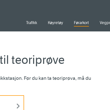
ald
Trafikk
Køyretøy
Førarkort
Vegpr
 til teoriprøve
fikkstasjon. Før du kan ta teoriprøva, må du