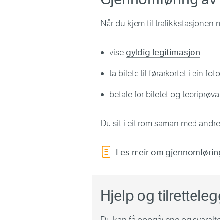
Når du kjem til trafikkstasjonen
vise
gyldig legitimasjon
ta bilete til førarkortet i ein f
betale for biletet og teoriprøva
Du sit i eit rom saman med andr
Les meir om gjennomføring
Hjelp og tilrettele
Du kan få oppgåvene og svaralter