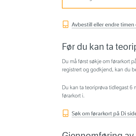
Avbestill eller endre timen
Før du kan ta teor
Du må først søkje om førarkort på
registrert og godkjend, kan du bes
Du kan ta teoriprøva tidlegast 6 m
førarkort i.
Søk om førarkort på Di sid
Gjennomføring av 