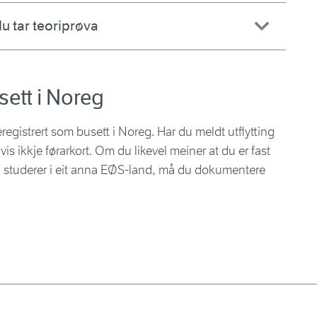
u tar teoriprøva
sett i Noreg
eregistrert som busett i Noreg. Har du meldt utflytting
is ikkje førarkort. Om du likevel meiner at du er fast
du studerer i eit anna EØS-land, må du dokumentere