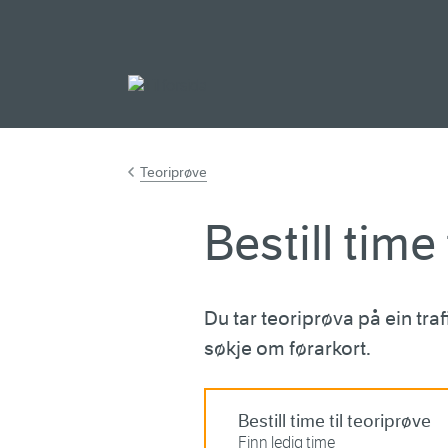
Gå til hovudinnh
Teoriprøve
Bestill time
Du tar teoriprøva på ein tra
søkje om førarkort.
Bestill time til teoriprøve
Finn ledig time