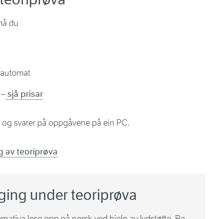
 må du
otoautomat
 –
sjå prisar
e og svarer på oppgåvene på ein PC.
 av teoriprøva
gging under teoriprøva
nativa lese opp på norsk ved hjelp av lydstøtte. Be