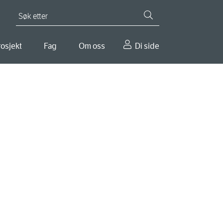
Søk etter
osjekt
Fag
Om oss
Di side