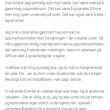
man foretar seg samtidig som man kjører, kan være med på å
gjøre meg uoppmerksom. Det kan være å spise eller å finne
frem ting i bilen underveis på turen. Det kan også være å sitte i
egne tanker.
Jeg vil at vi skal tenke gjennom hva som kan ta
oppmerksomheten bort fra kjøringen –
før
vi starter turen. Så
må vi gjøre oss ferdig med det som kan ta oppmerksomheten,
det være seg å sende den meldingen, taste inn adressen på
GPS-en eller å spise ferdig før vi kjører.
I trafikken kan ting plutselig skje, og du må ha marginene på
din side. For - ser du bort i noen få sekunder, kan du ha kjørt
like langt som en fotballbane - nær sagt i blinde.
Vi må slutte å tenke at «ulykker skjer ikke meg» og at andre har
«skylden». Det er viktig at du, jeg og alle rundt oss tar hensyn,
og kontrollerer egen atferd under kjøreturen, spesielt i
sommermånedene når vi er ekstra mange på veien.