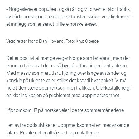
- Norgesferie er populært også i år, og vi forventer stor trafikk
av både norske og utenlandske turister, skriver vegdirektøren i
et innlegg som er sendt til flere norske aviser:
Vegdirektør Ingrid Dahl Hovland. Foto: Knut Opeide
Det er positivt at mange velger Norge som ferieland, men det
er ingen tvil om at det også byr på utfordringer i veitrafikken.
Med massiv sommerutfart, kjøring over lange avstander og
kanskje på ukjente veier, stilles det krav til hver enkelt. Vi må
hele tiden være oppmerksomme i trafikken. Ulykkestallene gir
en klar indikasjon på problemet med uoppmerksomhet.
I fjor omkom 47 på norske veier i de tre sommermånedene.
I en av tre dødsulykker er uoppmerksomhet en medvirkende
faktor. Problemet er altså stort og omfattende.