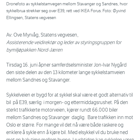
Dronefoto av sykkelstamvegen mellom Stavanger og Sandnes, hvor
sykkelbrua strekker seg over E39, rett ved IKEA Forus. Foto: Øyvind
Ellingsen, Statens vegvesen
Av: Ove Myrvåg, Statens vegvesen,
Assisterende veidirektør og leder av styringsgruppen for
bymiljøpakken Nord-Jæren
Tirsdag 16. juni åpner samferdselsminister Jon-Ivar Nygård
den siste delen av den 13 kilometer lange sykkelstamveien
mellom Sandnes og Stavanger.
Sykkelveien er bygd for at sykkel skal være et godt alternativ til
bil på E39, særlig i morgen- og ettermiddagsrushet. På den
sterkt trafikkerte motorveien, kjører rundt 66.000 biler
mellom Sandnes og Stavanger daglig. Bare trafikken inn mot
Oslo er større. For mange vil det nå være både raskere og
enklere å sykle enn å kjøre bil. Med elsykkel vil du bruke ned
mot en halv time mellom byene. I rushtiden kan sykkelen være