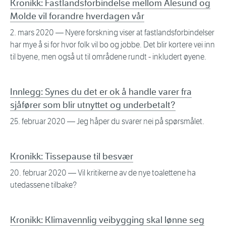
Kronikk: Fastlandsforbindelse mellom Ålesund og
Molde vil forandre hverdagen vår
2. mars 2020
— Nyere forskning viser at fastlandsforbindelser
har mye å si for hvor folk vil bo og jobbe. Det blir kortere vei inn
til byene, men også ut til områdene rundt - inkludert øyene.
Innlegg: Synes du det er ok å handle varer fra
sjåfører som blir utnyttet og underbetalt?
25. februar 2020
— Jeg håper du svarer nei på spørsmålet.
Kronikk: Tissepause til besvær
20. februar 2020
— Vil kritikerne av de nye toalettene ha
utedassene tilbake?
Kronikk: Klimavennlig veibygging skal lønne seg