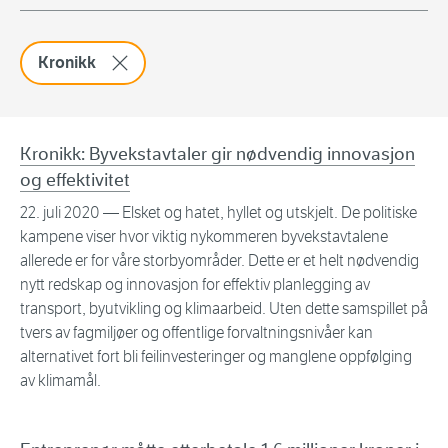
Fjern filter:
Kronikk
Kronikk: Byvekstavtaler gir nødvendig innovasjon
og effektivitet
22. juli 2020
— Elsket og hatet, hyllet og utskjelt. De politiske
kampene viser hvor viktig nykommeren byvekstavtalene
allerede er for våre storbyområder. Dette er et helt nødvendig
nytt redskap og innovasjon for effektiv planlegging av
transport, byutvikling og klimaarbeid. Uten dette samspillet på
tvers av fagmiljøer og offentlige forvaltningsnivåer kan
alternativet fort bli feilinvesteringer og manglene oppfølging
av klimamål.