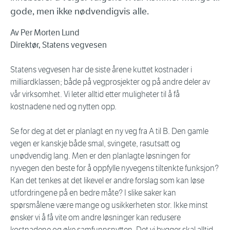
gode, men ikke nødvendigvis alle.
Av Per Morten Lund
Direktør, Statens vegvesen
Statens vegvesen har de siste årene kuttet kostnader i
milliardklassen; både på vegprosjekter og på andre deler av
vår virksomhet. Vi leter alltid etter muligheter til å få
kostnadene ned og nytten opp.
Se for deg at det er planlagt en ny veg fra A til B. Den gamle
vegen er kanskje både smal, svingete, rasutsatt og
unødvendig lang. Men er den planlagte løsningen for
nyvegen den beste for å oppfylle nyvegens tiltenkte funksjon?
Kan det tenkes at det likevel er andre forslag som kan løse
utfordringene på en bedre måte? I slike saker kan
spørsmålene være mange og usikkerheten stor. Ikke minst
ønsker vi å få vite om andre løsninger kan redusere
kostnadene og øke samfunnsnytten. Det vi bygger skal alltid