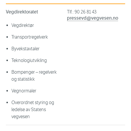
Vegdirektoratet
Tlf.: 90 26 81 43
pressevd@vegvesen.no
Vegdirektør
Transportregelverk
Byvekstavtaler
Teknologiutvikling
Bompenger – regelverk
og statistikk
Vegnormaler
Overordnet styring og
ledelse av Statens
vegvesen