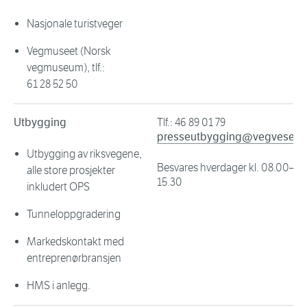
Nasjonale turistveger
Vegmuseet (Norsk
vegmuseum), tlf.:
61 28 52 50
Utbygging
Tlf.: 46 89 01 79
presseutbygging@vegvesen.
Utbygging av riksvegene,
Besvares hverdager kl. 08.00–
alle store prosjekter
15.30
inkludert OPS
Tunneloppgradering
Markedskontakt med
entreprenørbransjen
HMS i anlegg.