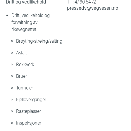
Drift og vedlikehold
Tlf.: 47 90 54 72
pressedv@vegvesen.no
Drift, vedlikehold og
forvaltning av
riksvegnettet
Brøyting/strøing/salting
Asfalt
Rekkverk
Bruer
Tunneler
Fjelloverganger
Rasteplasser
Inspeksjoner