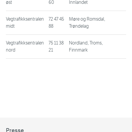
øst
60
Innlandet
Vegtrafikksentralen
72 47 45
Møre og Romsdal,
midt
88
Trøndelag
Vegtrafikksentralen
75 11 38
Nordland, Troms,
nord
21
Finnmark
Presse