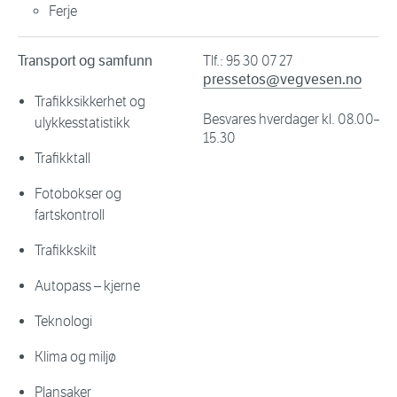
Ferje
Transport og samfunn
Tlf.: 95 30 07 27
pressetos@vegvesen.no
Trafikksikkerhet og
Besvares hverdager kl. 08.00–
ulykkesstatistikk
15.30
Trafikktall
Fotobokser og
fartskontroll
Trafikkskilt
Autopass – kjerne
Teknologi
Klima og miljø
Plansaker