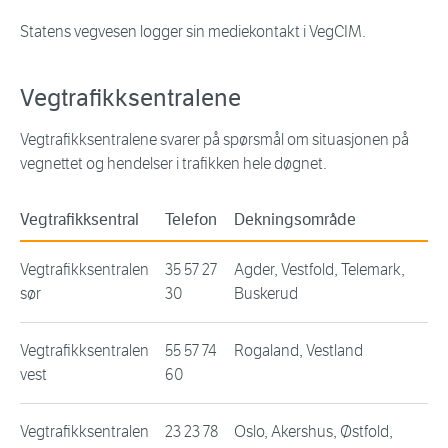
Statens vegvesen logger sin mediekontakt i VegCIM.
Vegtrafikksentralene
Vegtrafikksentralene svarer på spørsmål om situasjonen på
vegnettet og hendelser i trafikken hele døgnet.
Vegtrafikksentral
Telefon
Dekningsområde
Vegtrafikksentralen
35 57 27
Agder, Vestfold, Telemark,
sør
30
Buskerud
Vegtrafikksentralen
55 57 74
Rogaland, Vestland
vest
60
Vegtrafikksentralen
23 23 78
Oslo, Akershus, Østfold,