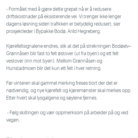
- Formålet med å gjøre dette grepet nå er å redusere
driftskostnader på eksisterende vei. Vi trenger ikke lenger
dagens løsning siden trafikken er betydelig redusert, sier
prosjektleder i Bypakke Bodø, Arild Hegreberg.
Kjørefeltsignalene endres, slik at det på strekningen Bodøelv–
Grønnåsen blir fast to felt østover (ut fra byen) og ett felt
vestover (inn mot byen). Mellom Grønnåsen og
Hunstadmoen blir det kun ett felt i hver retning.
Før vinteren skal gammel merking freses bort der det er
nødvendig, og nye kjørefelt og kjøremønster skal merkes opp.
Etter hvert skal lysgalgene og søylene fjernes.
- Følg skiltingen og vær oppmerksom på arbeider på og ved
vegen.