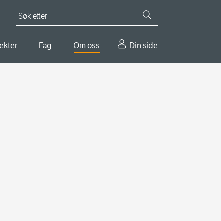
Søk etter
ekter
Fag
Om oss
Din side