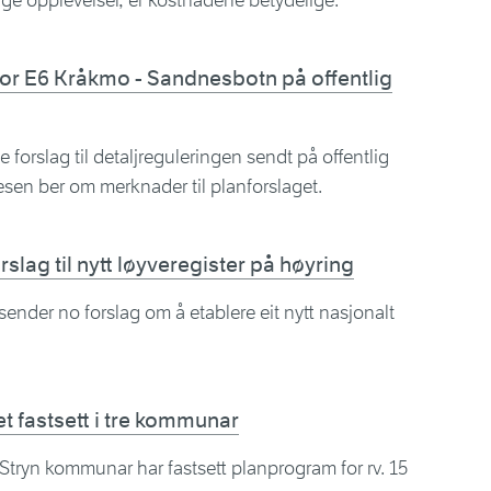
velige opplevelser, er kostnadene betydelige.
g for E6 Kråkmo - Sandnesbotn på offentlig
 forslag til detaljreguleringen sendt på offentlig
esen ber om merknader til planforslaget.
slag til nytt løyveregister på høyring
nder no forslag om å etablere eit nytt nasjonalt
et fastsett i tre kommunar
tryn kommunar har fastsett planprogram for rv. 15