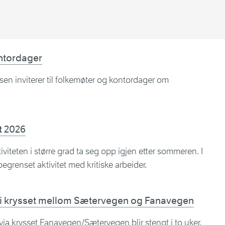
ontordager
n inviterer til folkemøter og kontordager om
t 2026
iviteten i større grad ta seg opp igjen etter sommeren. I
grenset aktivitet med kritiske arbeider.
gt i krysset mellom Sætervegen og Fanavegen
ia krysset Fanavegen/Sætervegen blir stengt i to uker.