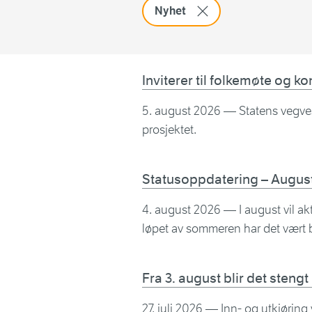
Fjern filter:
Nyhet
Inviterer til folkemøte og k
5. august 2026
— Statens vegvese
prosjektet.
Statusoppdatering – Augus
4. august 2026
— I august vil akt
løpet av sommeren har det vært be
Fra 3. august blir det sten
27. juli 2026
— Inn- og utkjøring v