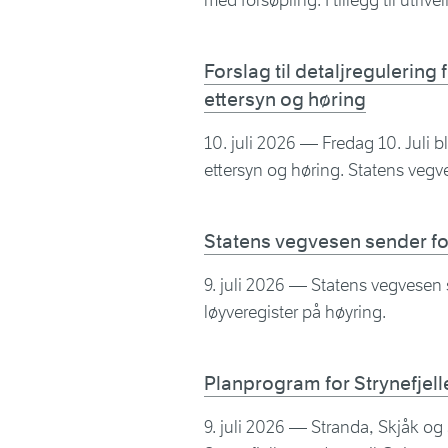
med forsøpling. I tillegg til utri
Forslag til detaljregulerin
ettersyn og høring
10. juli 2026
— Fredag 10. Juli ble
ettersyn og høring. Statens vegv
Statens vegvesen sender for
9. juli 2026
— Statens vegvesen se
løyveregister på høyring.
Planprogram for Strynefjell
9. juli 2026
— Stranda, Skjåk og S