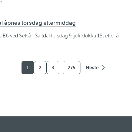
r.
al åpnes torsdag ettermiddag
6 ved Setså i Saltdal torsdag 9. juli klokka 15, etter å
1
2
3
275
Neste