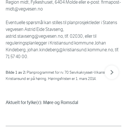
Region midt, Fylkeshuset, 6404 Molde eller e-post: firmapost-
midt@vegvesen.no
Eventuelle spørsmål kan stilles til planprosjektleder i Statens
vegvesen Astrid Eide Stavseng,
astrid.stavseng@vegvesen.no, tlf. 02030, eller til
reguleringsplanlegger i Kristiansund kommune Johan
Kindeberg, johan.kindeberg@kristiansund.kommune.no, tlf.
71 57 40 00.
Neste bil
Bilde 1 av 2:
Bil
Planprogrammet for rv. 70 Seivikakrysset-Vikansvingen i
Kristiansund er på høring. Høringsfristen er 1. mars 2014.
Nor
mar
Aktuelt for fylke(r): Møre og Romsdal