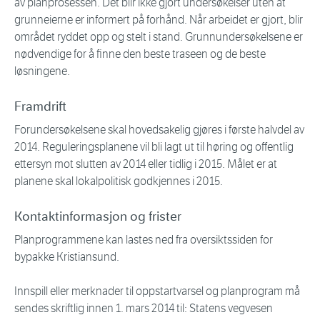
av planprosessen. Det blir ikke gjort undersøkelser uten at
grunneierne er informert på forhånd. Når arbeidet er gjort, blir
området ryddet opp og stelt i stand. Grunnundersøkelsene er
nødvendige for å finne den beste traseen og de beste
løsningene.
Framdrift
Forundersøkelsene skal hovedsakelig gjøres i første halvdel av
2014. Reguleringsplanene vil bli lagt ut til høring og offentlig
ettersyn mot slutten av 2014 eller tidlig i 2015. Målet er at
planene skal lokalpolitisk godkjennes i 2015.
Kontaktinformasjon og frister
Planprogrammene kan lastes ned fra oversiktssiden for
bypakke Kristiansund.
Innspill eller merknader til oppstartvarsel og planprogram må
sendes skriftlig innen 1. mars 2014 til: Statens vegvesen