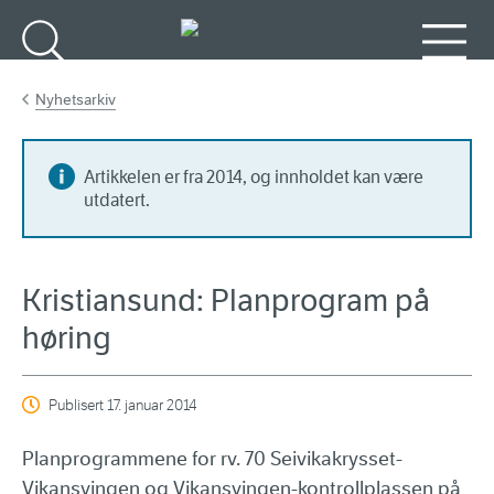
Gå til hovedinnhold
Søk
Meny
Nyhetsarkiv
Artikkelen er fra 2014, og innholdet kan være
utdatert.
Kristiansund: Planprogram på
høring
Publisert
17. januar 2014
Planprogrammene for rv. 70 Seivikakrysset-
Vikansvingen og Vikansvingen-kontrollplassen på