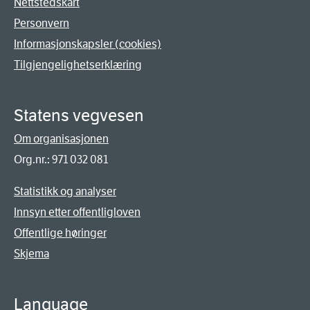
Nettstedskart
Personvern
Informasjonskapsler (cookies)
Tilgjengelighetserklæring
Statens vegvesen
Om organisasjonen
Org.nr.: 971 032 081
Statistikk og analyser
Innsyn etter offentligloven
Offentlige høringer
Skjema
Language