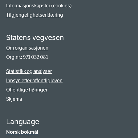
Informasjonskapsler (cookies)
Tilgjengelighetserklæring
Statens vegvesen
Om organisasjonen
Org.nr.: 971 032 081
Statistikk og analyser
Innsyn etter offentligloven
Offentlige høringer
Skjema
Language
Norsk bokmål