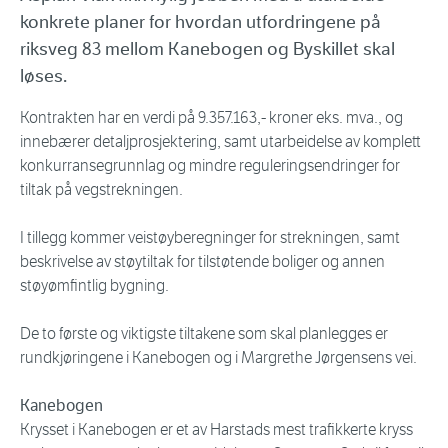
konkrete planer for hvordan utfordringene på
riksveg 83 mellom Kanebogen og Byskillet skal
løses.
Kontrakten har en verdi på 9.357.163,- kroner eks. mva., og
innebærer detaljprosjektering, samt utarbeidelse av komplett
konkurransegrunnlag og mindre reguleringsendringer for
tiltak på vegstrekningen.
I tillegg kommer veistøyberegninger for strekningen, samt
beskrivelse av støytiltak for tilstøtende boliger og annen
støyømfintlig bygning.
De to første og viktigste tiltakene som skal planlegges er
rundkjøringene i Kanebogen og i Margrethe Jørgensens vei.
Kanebogen
Krysset i Kanebogen er et av Harstads mest trafikkerte kryss