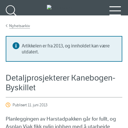
Gå til hovedinnhold
Søk
Meny
Nyhetsarkiv
Artikkelen er fra 2013, og innholdet kan være
utdatert.
Detaljprosjekterer Kanebogen-
Byskillet
Publisert
11. juni 2013
Planleggingen av Harstadpakken går for fullt, og
Asplan Viak fikk nylig jobben med å utarbeide