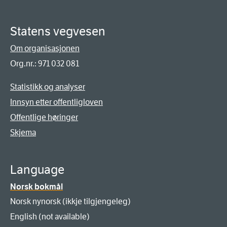
Statens vegvesen
Om organisasjonen
Org.nr.: 971 032 081
Statistikk og analyser
Innsyn etter offentligloven
Offentlige høringer
Skjema
Language
Norsk bokmål
Norsk nynorsk (ikkje tilgjengeleg)
English (not available)