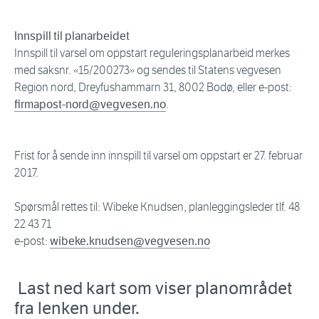
Innspill til planarbeidet
Innspill til varsel om oppstart reguleringsplanarbeid merkes
med saksnr. «15/200273» og sendes til Statens vegvesen
Region nord, Dreyfushammarn 31, 8002 Bodø, eller e-post:
firmapost-nord@vegvesen.no
.
Frist for å sende inn innspill til varsel om oppstart er 27. februar
2017.
Spørsmål rettes til: Wibeke Knudsen, planleggingsleder tlf. 48
22 43 71
e-post:
wibeke.knudsen@vegvesen.no
Last ned kart som viser planområdet
fra lenken under.