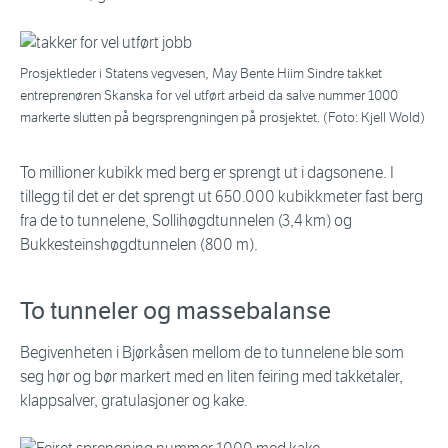
Prosjektleder i Statens vegvesen, May Bente Hiim Sindre takket
entreprenøren Skanska for vel utført arbeid da salve nummer 1000
markerte slutten på begrsprengningen på prosjektet. (Foto: Kjell Wold)
To millioner kubikk med berg er sprengt ut i dagsonene. I
tillegg til det er det sprengt ut 650.000 kubikkmeter fast berg
fra de to tunnelene, Sollihøgdtunnelen (3,4 km) og
Bukkesteinshøgdtunnelen (800 m).
To tunneler og massebalanse
Begivenheten i Bjørkåsen mellom de to tunnelene ble som
seg hør og bør markert med en liten feiring med takketaler,
klappsalver, gratulasjoner og kake.