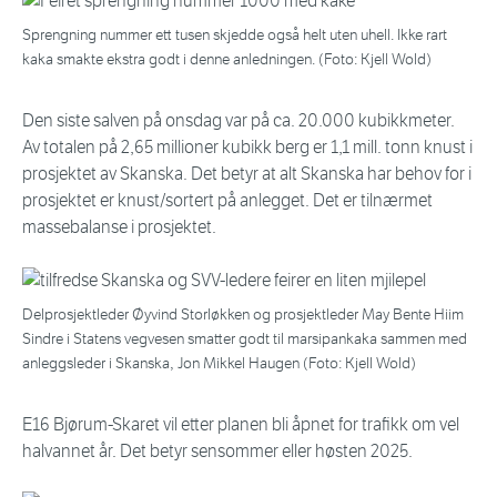
Sprengning nummer ett tusen skjedde også helt uten uhell. Ikke rart
kaka smakte ekstra godt i denne anledningen. (Foto: Kjell Wold)
Den siste salven på onsdag var på ca. 20.000 kubikkmeter.
Av totalen på 2,65 millioner kubikk berg er 1,1 mill. tonn knust i
prosjektet av Skanska. Det betyr at alt Skanska har behov for i
prosjektet er knust/sortert på anlegget. Det er tilnærmet
massebalanse i prosjektet.
Delprosjektleder Øyvind Storløkken og prosjektleder May Bente Hiim
Sindre i Statens vegvesen smatter godt til marsipankaka sammen med
anleggsleder i Skanska, Jon Mikkel Haugen (Foto: Kjell Wold)
E16 Bjørum-Skaret vil etter planen bli åpnet for trafikk om vel
halvannet år. Det betyr sensommer eller høsten 2025.