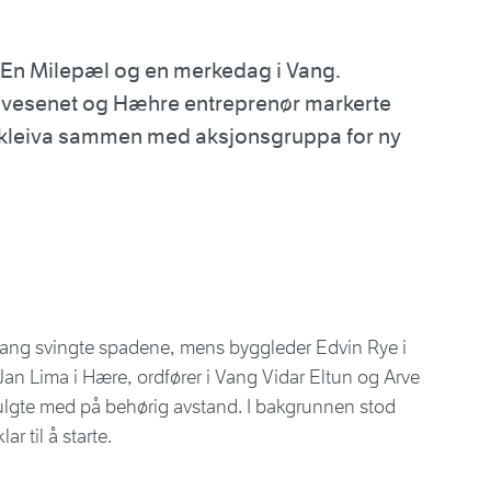
 En Milepæl og en merkedag i Vang.
gvesenet og Hæhre entreprenør markerte
skleiva sammen med aksjonsgruppa for ny
Vang svingte spadene, mens byggleder Edvin Rye i
Jan Lima i Hære, ordfører i Vang Vidar Eltun og Arve
lgte med på behørig avstand. I bakgrunnen stod
r til å starte.