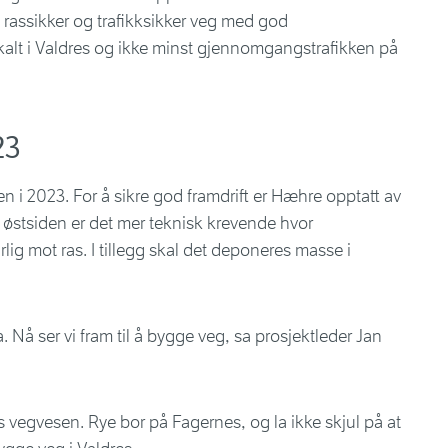
rassikker og trafikksikker veg med god
kalt i Valdres og ikke minst gjennomgangstrafikken på
23
rien i 2023. For å sikre god framdrift er Hæhre opptatt av
å østsiden er det mer teknisk krevende hvor
ig mot ras. I tillegg skal det deponeres masse i
da. Nå ser vi fram til å bygge veg, sa prosjektleder Jan
s vegvesen. Rye bor på Fagernes, og la ikke skjul på at