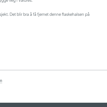
ygge veg i Valdres.
sjekt. Det blir bra å få fjernet denne flaskehalsen på
en