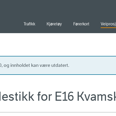
old
Trafikk
Kjøretøy
Førerkort
Veiprosj
20, og innholdet kan være utdatert.
estikk for E16 Kvams