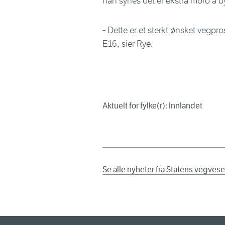
han synes det er ekstra moro å b
- Dette er et sterkt ønsket vegpro
E16, sier Rye.
Aktuelt for fylke(r): Innlandet
Se alle nyheter fra Statens vegves