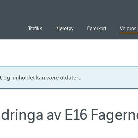
old
Trafikk
Kjøretøy
Førerkort
Veiprosj
19, og innholdet kan være utdatert.
edringa av E16 Fagern