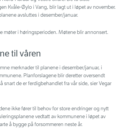
en Kvåle-Øylo i Vang, blir lagt ut i løpet av november.
planene avsluttes i desember/januar.
e møter i høringsperioden. Møtene blir annonsert.
e til våren
komne merknader til planene i desember/januar, i
mmunene. Planforslagene blir deretter oversendt
snart de er ferdigbehandlet fra vår side, sier Vegar
ene ikke fører til behov for store endringer og nytt
eguleringsplanene vedtatt av kommunene i løpet av
starte å bygge på forsommeren neste år.