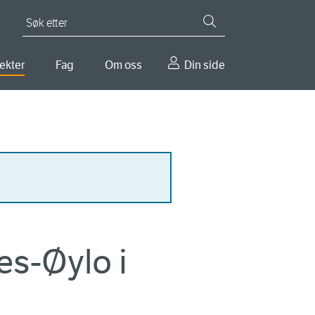
Søk etter
ekter
Fag
Om oss
Din side
es-Øylo i