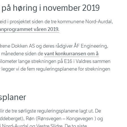
 på høring i november 2019
beid i prosjektet siden de tre kommunene Nord-Aurdal,
anprogrammet våren 2019.
ene Dokken AS og deres rådgiver ÅF Engineering,
eks månedene siden de
vant konkurransen om å
ilometer lange strekningen på E16 i Valdres sammen
legger vi de fem reguleringsplanene for strekningen
gsplaner
ir de tre sørligste reguleringsplanene lagt ut. De
– Øddeberget), Røn (Rønsvegen – Kongevegen ) og
Nord-Aurdal og Vestre Slidre. De to siste