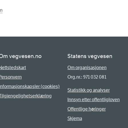
en
Om vegvesen.no
Statens vegvesen
Nettstedskart
Om organisasjonen
Personvern
Org.nr.: 971 032 081
Informasjonskapsler (cookies)
Statistikk og analyser
Tilgjengelighetserklæring
Innsyn etter offentligloven
Offentlige høringer
Skjema