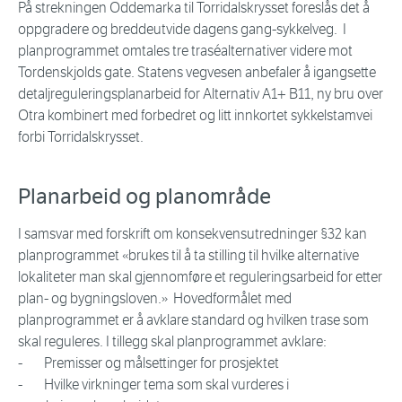
På strekningen Oddemarka til Torridalskrysset foreslås det å
oppgradere og breddeutvide dagens gang-sykkelveg. I
planprogrammet omtales tre traséalternativer videre mot
Tordenskjolds gate. Statens vegvesen anbefaler å igangsette
detaljreguleringsplanarbeid for Alternativ A1+ B11, ny bru over
Otra kombinert med forbedret og litt innkortet sykkelstamvei
forbi Torridalskrysset.
Planarbeid og planområde
I samsvar med forskrift om konsekvensutredninger §32 kan
planprogrammet «brukes til å ta stilling til hvilke alternative
lokaliteter man skal gjennomføre et reguleringsarbeid for etter
plan- og bygningsloven.» Hovedformålet med
planprogrammet er å avklare standard og hvilken trase som
skal reguleres. I tillegg skal planprogrammet avklare:
- Premisser og målsettinger for prosjektet
- Hvilke virkninger tema som skal vurderes i