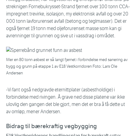
streknigen Fornebukrysset-Strand fjernet over 100 tonn CCA-
impregnert trevirke, isolasjon, my elektronisk avfall og over 20
000 tonn lavforurenset avfall (betong og teglmasser). Det er
også fjernet 19 tonn med oljeforurenset masse som kan gi
avrenninger til grunnen og sive ut i vassdrag i området.
Mer en 80 tonn asbest er så langt fjernet i forbindelse med sanering av
bygg og grunn på etappe 1 av E18 Vestkorridoren Foto: Lars Ole
Andersen
-Vi fant også nedgravde eternittplater (asbestholdige) i
forbindelse med rivingen. Å grave ned disse platene var ikke
ulovlig den gangen det ble gjort, men det er bra å få dette ut
av omløp, mener Andersen.
Bidrag til bærekraftig vegbygging
E18 Vestkorridorens handlingsplan for bærekraft
setter