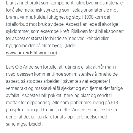
blant annet brukt som komponent i ulike bygningsmaterialer
for å øke mekanisk styrke og som isolasjonsmateriale mot
brann, varme, kulde, fuktighet og støy. I 1995 kom det
totalforbud mot bruk av dette. Asbest kan lede til alvorlige
sykdommer, som eksempel kreft. Risikoen for å bli eksponert
for asbest er størst i forbindelse med vedlikehold eller
byggearbeider på eldre bygg. (kilde:
www.arbeidstilsynet.no
)
Lars Ole Andersen forteller at rutinene er slik at når man i
riveprosessen kommer til noe som mistenkes å inneholde
asbest, så stoppes arbeidet i påvente av at eksperter i
vernedrakt og maske skal få sjekket og evt. fjernet det farlige
avfallet. Asbesten blir pakket i flere lag plast og sendt til
mottak for deponering. Alle som jobber med riving på E18-
prosjektet har god trening i dette. Andersen understreker
derfor at det er liten fare for utslipp i forbindelse med
saneringsarbeidet.