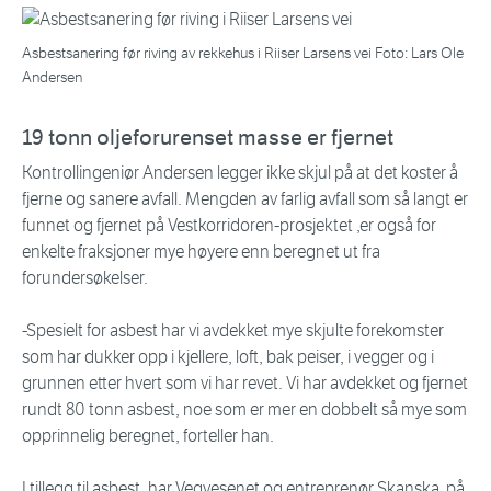
Asbestsanering før riving av rekkehus i Riiser Larsens vei Foto: Lars Ole
Andersen
19 tonn oljeforurenset masse er fjernet
Kontrollingeniør Andersen legger ikke skjul på at det koster å
fjerne og sanere avfall. Mengden av farlig avfall som så langt er
funnet og fjernet på Vestkorridoren-prosjektet ,er også for
enkelte fraksjoner mye høyere enn beregnet ut fra
forundersøkelser.
-Spesielt for asbest har vi avdekket mye skjulte forekomster
som har dukker opp i kjellere, loft, bak peiser, i vegger og i
grunnen etter hvert som vi har revet. Vi har avdekket og fjernet
rundt 80 tonn asbest, noe som er mer en dobbelt så mye som
opprinnelig beregnet, forteller han.
I tillegg til asbest, har Vegvesenet og entreprenør Skanska på