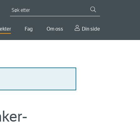
Søk etter
ekter
Fag
Om oss
Din side
aker-