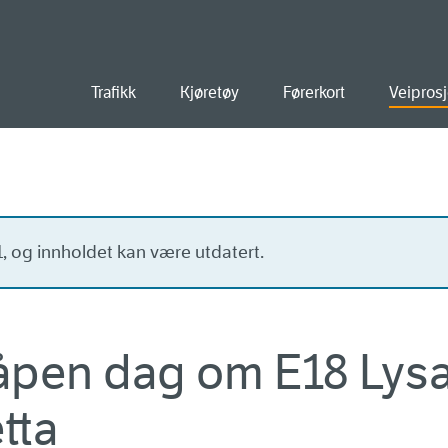
old
Trafikk
Kjøretøy
Førerkort
Veiprosj
21, og innholdet kan være utdatert.
il åpen dag om E18 Lys
tta