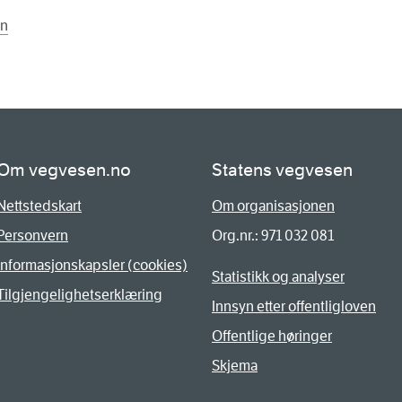
en
Om vegvesen.no
Statens vegvesen
Nettstedskart
Om organisasjonen
Personvern
Org.nr.: 971 032 081
Informasjonskapsler (cookies)
Statistikk og analyser
Tilgjengelighetserklæring
Innsyn etter offentligloven
Offentlige høringer
Skjema