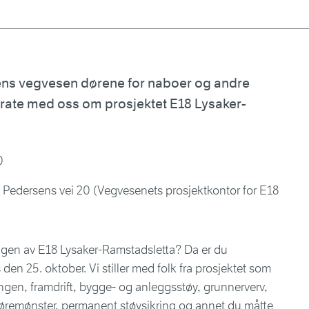
ens vegvesen dørene for naboer og andre
prate med oss om prosjektet E18 Lysaker-
0
lip Pedersens vei 20 (Vegvesenets prosjektkontor for E18
ingen av E18 Lysaker-Ramstadsletta? Da er du
den 25. oktober. Vi stiller med folk fra prosjektet som
gen, framdrift, bygge- og anleggsstøy, grunnerverv,
jøremønster, permanent støysikring og annet du måtte