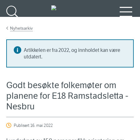
Gå til hovedinnhold
Søk
Meny
Nyhetsarkiv
Artikkelen er fra 2022, og innholdet kan være
utdatert.
Godt besøkte folkemøter om
planene for E18 Ramstadsletta -
Nesbru
Publisert
16. mai 2022