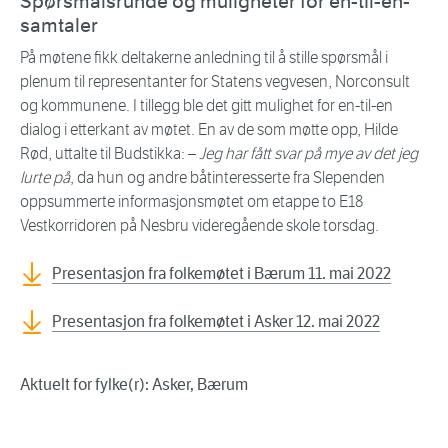
Spørsmålsrunde og muligheter for en-til-en-
samtaler
På møtene fikk deltakerne anledning til å stille spørsmål i
plenum til representanter for Statens vegvesen, Norconsult
og kommunene. I tillegg ble det gitt mulighet for en-til-en
dialog i etterkant av møtet. En av de som møtte opp, Hilde
Rød, uttalte til Budstikka: –
Jeg har fått svar på mye av det jeg
lurte på
, da hun og andre båtinteresserte fra Slependen
oppsummerte informasjonsmøtet om etappe to E18
Vestkorridoren på Nesbru videregående skole torsdag.
Presentasjon fra folkemøtet i Bærum 11. mai 2022
Presentasjon fra folkemøtet i Asker 12. mai 2022
Aktuelt for fylke(r): Asker, Bærum