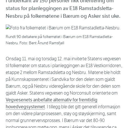
I underkant av 150 personer fikk orientering om
status for planleggingen av E18 Ramstadsletta-
Nesbru på folkemøtene i Bærum og Asker sist uke.
Rundt 90 deltakere på folkemøtet i Bærum om E18 Ramstadletta-
Nesbru. Foto: Bent Ånund Ramsfjell
Onsdag 11. mai og torsdag 12. mai inviterte Statens vegvesen
til folkemøter om status i planleggingen av E18 Vestkorridoren,
etappe 2 mellom Ramstadsletta og Nesbru. Møtene ble holdt
på Kunnskapssenteret i Sandvika for den delen som gjaldt
Bærum, og på Nesbru videregående skole for den delen som
gjaldt Asker. Statens vegvesen og Norconsult orienterte om
Vegvesenets anbefalte alternativ for fremtidig
hovedvegsystemet
. I tillegg ble det gitt generell informasjon
om den videre planprosessen, støy og støyskjerming, samt
normal grunnervervsprosses. I Bærum var det 80-90
innbyggere som møtte opp, mens i Asker det tilsvarende ca.