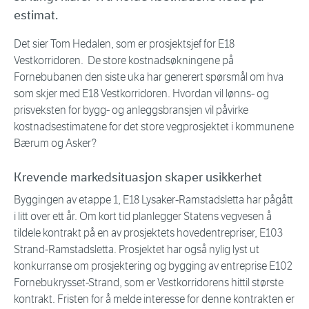
estimat.
Det sier Tom Hedalen, som er prosjektsjef for E18
Vestkorridoren. De store kostnadsøkningene på
Fornebubanen den siste uka har generert spørsmål om hva
som skjer med E18 Vestkorridoren. Hvordan vil lønns- og
prisveksten for bygg- og anleggsbransjen vil påvirke
kostnadsestimatene for det store vegprosjektet i kommunene
Bærum og Asker?
Krevende markedsituasjon skaper usikkerhet
Byggingen av etappe 1, E18 Lysaker-Ramstadsletta har pågått
i litt over ett år. Om kort tid planlegger Statens vegvesen å
tildele kontrakt på en av prosjektets hovedentrepriser, E103
Strand-Ramstadsletta. Prosjektet har også nylig lyst ut
konkurranse om prosjektering og bygging av entreprise E102
Fornebukrysset-Strand, som er Vestkorridorens hittil største
kontrakt. Fristen for å melde interesse for denne kontrakten er