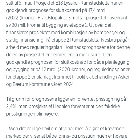
satt til 5. mai. Prosjektet E18 Lysaker-Ramstadsletta har en
godkjendt prognose for sluttkostnad på 17,4 mrd
(2022-)kroner. Fra Oslopakke 3 mottar prosjektet i overkant
av 30 mill. kroner til bygging av etappe 1. Ut over det,
finansieres prosjektet med kombinasjon av bompenger og
statlig finansiering. På etappe 2 Ramstadsletta-Nesbru pågår
arbeid med reguleringsplan. Kostnadsprognosene for denne
delen av prosjektet er dermed enda mer usikre. Den
godkjendte prognosen for sluttkostnad for både planlegging
og bygging er på 12 mrd. (2020-kroner, og reguleringsplaner
for etappe 2 er planlagt fremmet til politisk behandling i Asker
og Bærum kommune våren 2024.
Til grunn for prognosene ligger en forventet prisstigning på
2,4%, men prosjektsjef Hedalen forventer at den faktiske
prisstigningen blir høyere.
- Men det er ingen tvil om at vi har med å gjøre et krevende
marked der vi ser at både lønns- og prisstigningen er høyere