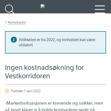
Gå til hovedinnhold
Søk
Meny
Nyhetsarkiv
Artikkelen er fra 2022, og innholdet kan være
utdatert.
Ingen kostnadsøkning for
Vestkorridoren
Publisert
7. april 2022
-Markedssituasjonen er krevende og usikker, men
så langt klarer vi å holde kostnadene nede på