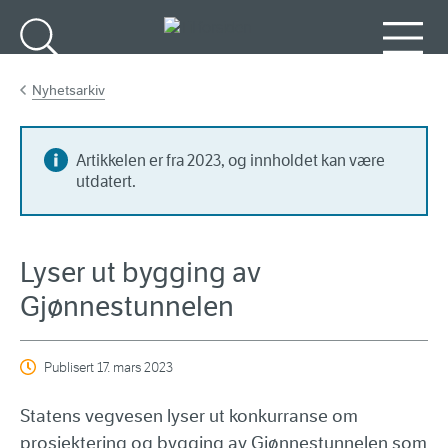
Gå til hovedinnhold
Søk
Meny
Nyhetsarkiv
Artikkelen er fra 2023, og innholdet kan være
utdatert.
Lyser ut bygging av
Gjønnestunnelen
Publisert
17. mars 2023
Statens vegvesen lyser ut konkurranse om
prosjektering og bygging av Gjønnestunnelen som