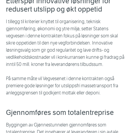
Etterspør innovative løsninger for
redusert utslipp og økt oppetid
I tillegg til kriterier knyttet til organisering, teknisk
gjennomføring, økonomi og ytre miljø, setter Statens
vegvesen i denne kontrakten fokus på løsninger som skal
sikre oppetiden til den nye vegforbindelsen. Innovative
løsningsvalg som gir god regularitet og lave drifts- og
vedlikeholdskostnader vil i konkurransen kunne gi fradrag på
inntil 50 mill. kroner fra leverandørens tilbudssum.
På samme måte vil Vegvesenet i denne kontrakten også
premiere gode løsninger for utslippsfri massetransport fra
anleggsgrensen til godkjent mottak eller deponi.
Gjennomføres som totalentreprise
Byggingen av Gjønnestunnelen gjennomføres som
totalentreprise. Det innebærer at leverandøren i sin avtale