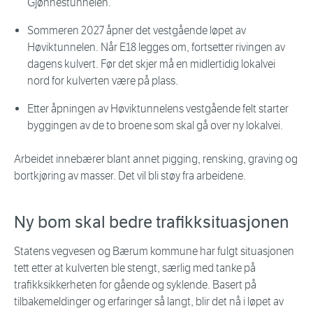
Gjønnestunnelen.
Sommeren 2027 åpner det vestgående løpet av
Høviktunnelen. Når E18 legges om, fortsetter rivingen av
dagens kulvert. Før det skjer må en midlertidig lokalvei
nord for kulverten være på plass.
Etter åpningen av Høviktunnelens vestgående felt starter
byggingen av de to broene som skal gå over ny lokalvei.
Arbeidet innebærer blant annet pigging, rensking, graving og
bortkjøring av masser. Det vil bli støy fra arbeidene.
Ny bom skal bedre trafikksituasjonen
Statens vegvesen og Bærum kommune har fulgt situasjonen
tett etter at kulverten ble stengt, særlig med tanke på
trafikksikkerheten for gående og syklende. Basert på
tilbakemeldinger og erfaringer så langt, blir det nå i løpet av