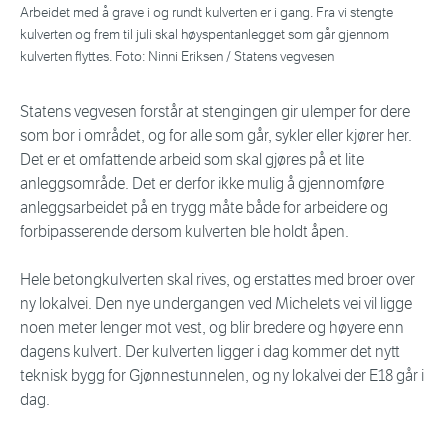
Arbeidet med å grave i og rundt kulverten er i gang. Fra vi stengte
kulverten og frem til juli skal høyspentanlegget som går gjennom
kulverten flyttes. Foto: Ninni Eriksen / Statens vegvesen
Statens vegvesen forstår at stengingen gir ulemper for dere
som bor i området, og for alle som går, sykler eller kjører her.
Det er et omfattende arbeid som skal gjøres på et lite
anleggsområde. Det er derfor ikke mulig å gjennomføre
anleggsarbeidet på en trygg måte både for arbeidere og
forbipasserende dersom kulverten ble holdt åpen.
Hele betongkulverten skal rives, og erstattes med broer over
ny lokalvei. Den nye undergangen ved Michelets vei vil ligge
noen meter lenger mot vest, og blir bredere og høyere enn
dagens kulvert. Der kulverten ligger i dag kommer det nytt
teknisk bygg for Gjønnestunnelen, og ny lokalvei der E18 går i
dag.