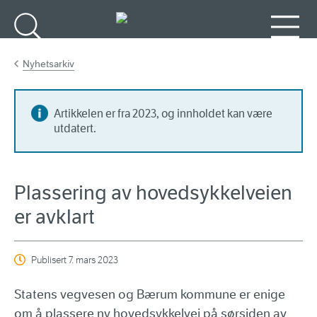
Gå til hovedinnhold
Søk
Meny
Nyhetsarkiv
Artikkelen er fra 2023, og innholdet kan være
utdatert.
Plassering av hovedsykkelveien
er avklart
Publisert
7. mars 2023
Statens vegvesen og Bærum kommune er enige
om å plassere ny hovedsykkelvei på sørsiden av