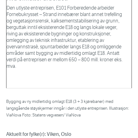
Den utlyste entreprisen, E101 Forberedende arbeider
Fornebukrysset – Strand innebærer blant annet trefelling
og vegetasjonsrensk, kalksementstabilisering av grunn,
berguttak inntil eksisterende E18 og langs lokale veger,
riving av eksisterende bygninger og konstruksjoner,
omlegging av teknisk infrastruktur, etablering av
overvannstrasè, spuntarbeider langs E18 og omliggende
områder samt bygging av midlertidig omlagt E18. Antatt
verdi på entreprisen er mellom 650 – 800 mill. kroner eks.
mva.
Bygging av ny midlertidig omlagt E18 (3 + 3 kjørebaner) med
langsgående støyskjermer inngår i den utlyste entreprisen. Illustrasjon:
ViaNova Foto: Statens vegvesen/ ViaNova
Aktuelt for fylke(r): Viken, Oslo