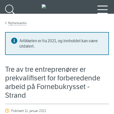
Gå til hovedinnhold
Søk
Meny
Nyhetsarkiv
Artikkelen er fra 2021, og innholdet kan være
utdatert.
Tre av tre entreprenører er
prekvalifisert for forberedende
arbeid på Fornebukrysset -
Strand
Publisert
11. januar 2021