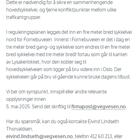
Dette er nødvendig for å sikre en sammenhengende
hovedsykkelvei, og fjerne konfliktpunkter mellom ulike
trafikantgrupper.
I reguleringsplanen legges det inn en fire meter bred sykkelvei
nord for Fornebuveien. Innerst i Fornebuveien er det i dag en
tre meter bred gang- og sykkelvei som endres til en fire meter
bred sykkelvei med tre meter bredt fortau som går til kanten
av Lysakerlokket, hvor den kobler seg til
hovedsykkelveien som ligger på bru videre inn i Oslo. Der
sykkelveien går på bru vil gående kunne bruke dagens tilbud.
Vi ber om synspunkt, innspill eller andre relevante
opplysninger innen
5. mai 2025. Send det skriftlig til
firmapost@vegvesen.no
.
Har du spørsmål, kan du også kontakte Eivind Lindseth
Thorvaldsen,
eivind.lindseth@vegvesen.no
, telefon 412 60 213, eller