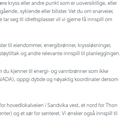
ære kryss eller andre punkt som er uoversiktlige, eller
gående, syklende eller bilister. Vet du om snarveier,
tar seg til idrettsplasser vil vi gjerne få innspill om
ster til eiendommer, energibrønner, kryssløsninger,
tøytiltak og andre relevante innspill til planleggingen.
 du kjenner til e
nergi- og vannbrønner som ikke
RANADA), oppgi dybde og nøyaktig koordinater dersom
 for hovedlokalveien i Sandvika vest, et nord for Thon
er) og et sør for senteret. Vi ønsker også innspill til