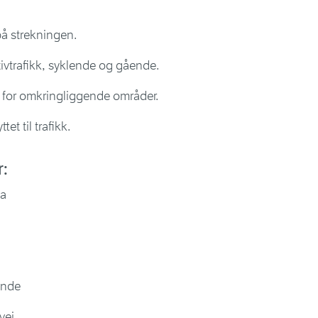
 på strekningen.
tivtrafikk, syklende og gående.
g for omkringliggende områder.
et til trafikk.
r:
ka
ende
vei