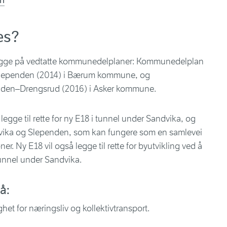
en
es?
bygge på vedtatte kommunedelplaner: Kommunedelplan
–Slependen (2014) i Bærum kommune, og
den–Drengsrud (2016) i Asker kommune.
egge til rette for ny E18 i tunnel under Sandvika, og
vika og Slependen, som kan fungere som en samlevei
er. Ny E18 vil også legge til rette for byutvikling ved å
 tunnel under Sandvika.
 å:
het for næringsliv og kollektivtransport.