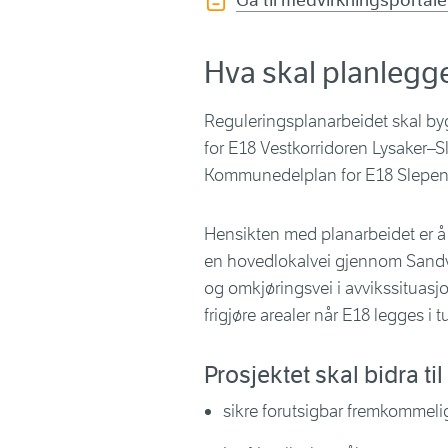
Gå til medvirkningsportal
Hva skal planlegg
Reguleringsplanarbeidet skal 
for E18 Vestkorridoren Lysaker
Kommunedelplan for E18 Slepen
Hensikten med planarbeidet er å l
en hovedlokalvei gjennom Sand
og omkjøringsvei i avvikssituasjon
frigjøre arealer når E18 legges i
Prosjektet skal bidra til
sikre forutsigbar fremkommelig