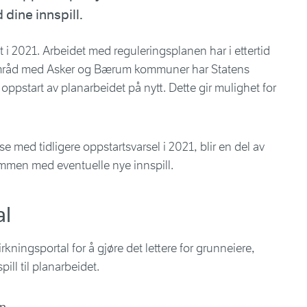
ine innspill.
rt
i
2021
.
Arbeidet med reguleringsplanen har i ettertid
amråd med Asker og Bærum kommuner har Statens
 oppstart av planarbeidet på nytt. Dette gir mulighet for
lse med tidligere
oppstartsvarsel
i 2021, blir en del av
men med eventuelle nye innspill.
al
kningsportal for å gjøre det lettere for grunneiere,
ill til planarbeidet.