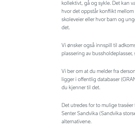
kollektivt, gå og sykle. Det kan v
hvor det oppstår konflikt mellom 
skoleveier eller hvor barn og unge 
det.
Vi ønsker også innspill til adkom
plassering av bussholdeplasser, s
Vi ber om at du melder fra dersom
ligger i offentlig databaser (G
du kjenner til det.
Det utredes for to mulige traséer
Senter Sandvika (Sandvika storsent
alternativene.