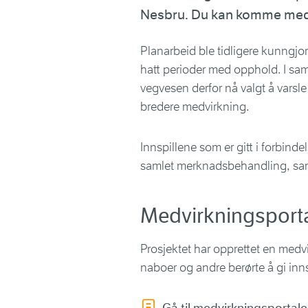
Nesbru. Du kan komme med d
Planarbeid ble tidligere kunngjo
hatt perioder med opphold. I s
vegvesen derfor nå valgt å varsle
bredere medvirkning.
Innspillene som er gitt i forbinde
samlet merknadsbehandling, sam
Medvirkningsport
Prosjektet har opprettet en medvir
naboer og andre berørte å gi innsp