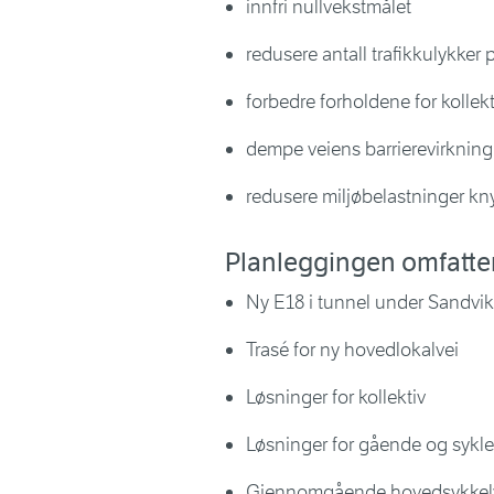
innfri nullvekstmålet
redusere antall trafikkulykker
forbedre forholdene for kollek
dempe veiens barrierevirknin
redusere miljøbelastninger knytt
Planleggingen omfatte
Ny E18 i tunnel under Sandvi
Trasé for ny hovedlokalvei
L
øsninger for kollektiv
Løsninger for gående og sykl
Gjennomgående hovedsykkel