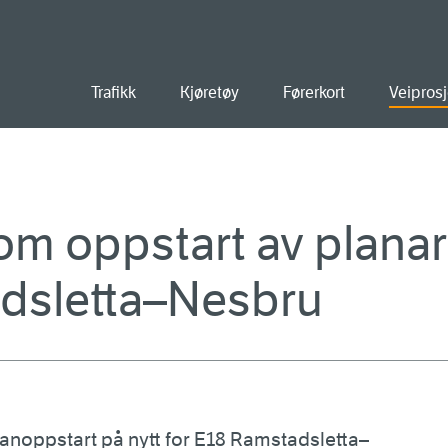
old
Trafikk
Kjøretøy
Førerkort
Veiprosj
 om oppstart av planar
dsletta–Nesbru
anoppstart på nytt for E18 Ramstadsletta–