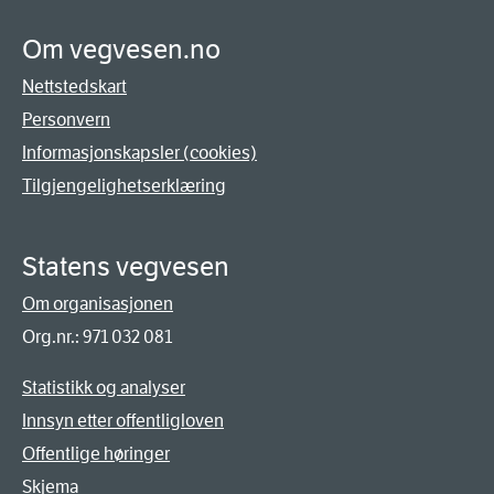
Om vegvesen.no
Nettstedskart
Personvern
Informasjonskapsler (cookies)
Tilgjengelighetserklæring
Statens vegvesen
Om organisasjonen
Org.nr.: 971 032 081
Statistikk og analyser
Innsyn etter offentligloven
Offentlige høringer
Skjema