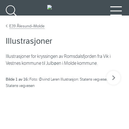
Gå til hovedinnhold
Søk
Meny
E39 Ålesund–Molde
Illustrasjoner
Illustrasjoner for kryssingen av Romsdalsfjorden fra Vik i
Vestnes kommune til Julbøen i Molde kommune.
Neste bil
Bilde 1 av 16:
Bil
Foto: Øivind Leren Illustrasjon: Statens vegvesen Foto:
Statens vegvesen
Øiv