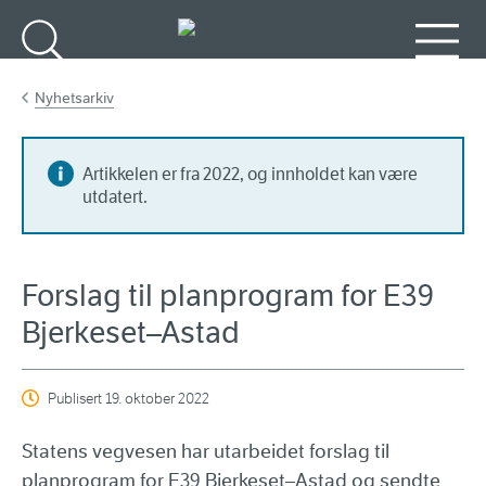
Gå til hovedinnhold
Søk
Meny
Nyhetsarkiv
Artikkelen er fra 2022, og innholdet kan være
utdatert.
Forslag til planprogram for E39
Bjerkeset–Astad
Publisert
19. oktober 2022
Statens vegvesen har utarbeidet forslag til
planprogram for E39 Bjerkeset–Astad og sendte