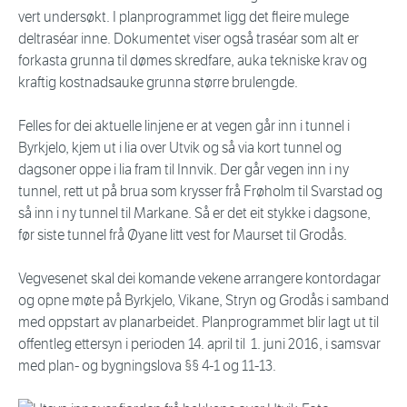
vert undersøkt. I planprogrammet ligg det fleire mulege
deltraséar inne. Dokumentet viser også traséar som alt er
forkasta grunna til dømes skredfare, auka tekniske krav og
kraftig kostnadsauke grunna større brulengde.
Felles for dei aktuelle linjene er at vegen går inn i tunnel i
Byrkjelo, kjem ut i lia over Utvik og så via kort tunnel og
dagsoner oppe i lia fram til Innvik. Der går vegen inn i ny
tunnel, rett ut på brua som krysser frå Frøholm til Svarstad og
så inn i ny tunnel til Markane. Så er det eit stykke i dagsone,
før siste tunnel frå Øyane litt vest for Maurset til Grodås.
Vegvesenet skal dei komande vekene arrangere kontordagar
og opne møte på Byrkjelo, Vikane, Stryn og Grodås i samband
med oppstart av planarbeidet. Planprogrammet blir lagt ut til
offentleg ettersyn i perioden 14. april til 1. juni 2016, i samsvar
med plan- og bygningslova §§ 4-1 og 11-13.