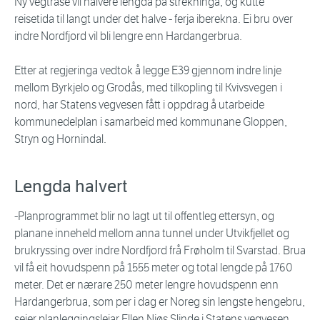
Ny vegtrasé vil halvere lengda på strekninga, og kutte
reisetida til langt under det halve - ferja iberekna. Ei bru over
indre Nordfjord vil bli lengre enn Hardangerbrua.
Etter at regjeringa vedtok å legge E39 gjennom indre linje
mellom Byrkjelo og Grodås, med tilkopling til Kvivsvegen i
nord, har Statens vegvesen fått i oppdrag å utarbeide
kommunedelplan i samarbeid med kommunane Gloppen,
Stryn og Hornindal.
Lengda halvert
-Planprogrammet blir no lagt ut til offentleg ettersyn, og
planane inneheld mellom anna tunnel under Utvikfjellet og
brukryssing over indre Nordfjord frå Frøholm til Svarstad. Brua
vil få eit hovudspenn på 1555 meter og total lengde på 1760
meter. Det er nærare 250 meter lengre hovudspenn enn
Hardangerbrua, som per i dag er Noreg sin lengste hengebru,
seier planleggingsleiar Ellen Njøs Slinde i Statens vegvesen.