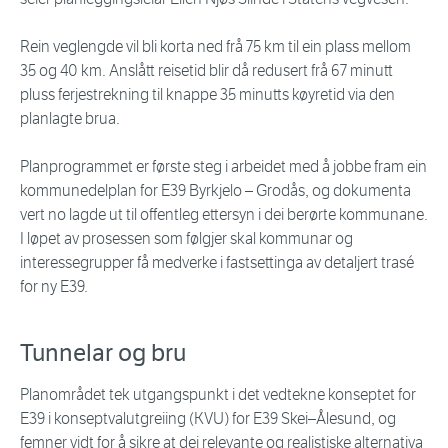
Rein veglengde vil bli korta ned frå 75 km til ein plass mellom
35 og 40 km. Anslått reisetid blir då redusert frå 67 minutt
pluss ferjestrekning til knappe 35 minutts køyretid via den
planlagte brua.
Planprogrammet er første steg i arbeidet med å jobbe fram ein
kommunedelplan for E39 Byrkjelo – Grodås, og dokumenta
vert no lagde ut til offentleg ettersyn i dei berørte kommunane.
I løpet av prosessen som følgjer skal kommunar og
interessegrupper få medverke i fastsettinga av detaljert trasé
for ny E39.
Tunnelar og bru
Planområdet tek utgangspunkt i det vedtekne konseptet for
E39 i konseptvalutgreiing (KVU) for E39 Skei–Ålesund, og
femner vidt for å sikre at dei relevante og realistiske alternativa