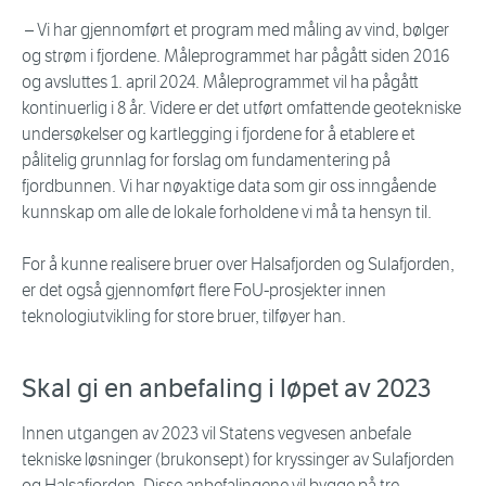
– Vi har gjennomført et program med måling av vind, bølger
og strøm i fjordene. Måleprogrammet har pågått siden 2016
og avsluttes 1. april 2024. Måleprogrammet vil ha pågått
kontinuerlig i 8 år. Videre er det utført omfattende geotekniske
undersøkelser og kartlegging i fjordene for å etablere et
pålitelig grunnlag for forslag om fundamentering på
fjordbunnen. Vi har nøyaktige data som gir oss inngående
kunnskap om alle de lokale forholdene vi må ta hensyn til.
For å kunne realisere bruer over Halsafjorden og Sulafjorden,
er det også gjennomført flere FoU-prosjekter innen
teknologiutvikling for store bruer, tilføyer han.
Skal gi en anbefaling i løpet av 2023
Innen utgangen av 2023 vil Statens vegvesen anbefale
tekniske løsninger (brukonsept) for kryssinger av Sulafjorden
og Halsafjorden. Disse anbefalingene vil bygge på tre