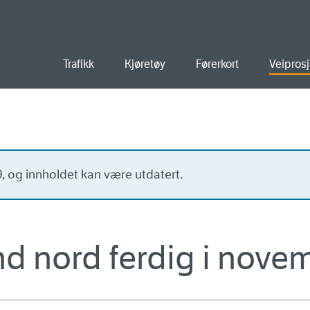
old
Trafikk
Kjøretøy
Førerkort
Veiprosj
19, og innholdet kan være utdatert.
d nord ferdig i nove