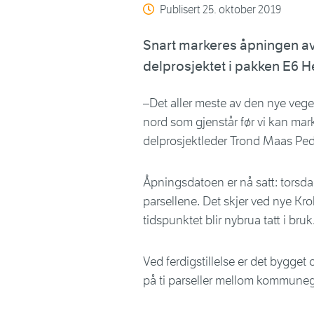
Publisert
25. oktober 2019
Snart markeres åpningen av 
delprosjektet i pakken E6 H
–Det aller meste av den nye vegen
nord som gjenstår før vi kan marke
delprosjektleder Trond Maas Ped
Åpningsdatoen er nå satt: torsda
parsellene. Det skjer ved nye Krok
tidspunktet blir nybrua tatt i bruk
Ved ferdigstillelse er det bygget
på ti parseller mellom kommuneg