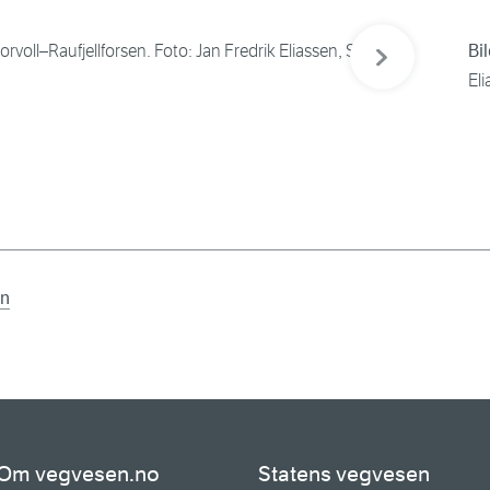
Neste bilde
torvoll–Raufjellforsen. Foto: Jan Fredrik Eliassen, Statens
Bil
El
en
Om vegvesen.no
Statens vegvesen