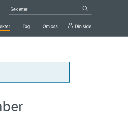
Søk etter
ekter
Fag
Om oss
Din side
mber