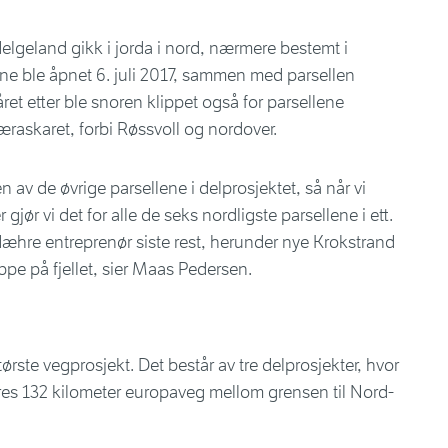
Helgeland gikk i jorda i nord, nærmere bestemt i
e ble åpnet 6. juli 2017, sammen med parsellen
ret etter ble snoren klippet også for parsellene
æraskaret, forbi Røssvoll og nordover.
en av de øvrige parsellene i delprosjektet, så når vi
gjør vi det for alle de seks nordligste parsellene i ett.
 Hæhre entreprenør siste rest, herunder nye Krokstrand
pe på fjellet, sier Maas Pedersen.
rste vegprosjekt. Det består av tre delprosjekter, hvor
es 132 kilometer europaveg mellom grensen til Nord-