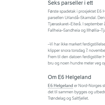
Seks parseller i ett
Første spadetak i prosjektet E6 
parsellen Urlandå–Skamdal. Denn
Tjæraskaret–Eiterå. I september å
Fallheia–Sandheia og Illhøllia–Tj
–Vi har ikke markert ferdigstillels
klipper snora torsdag 7. november 
Frem til den datoen ferdigstiller
bru og noen hundre meter veg op
Om E6 Helgeland
E6 Helgeland
er Nord-Norges stø
det til sammen bygges og utbedr
Trøndelag og Saltfjellet.