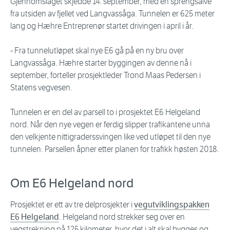
Gjennomslaget skjedde 14. september, med en sprengsalve
fra utsiden av fjellet ved Langvassåga. Tunnelen er 625 meter
lang og Hæhre Entreprenør startet drivingen i april i år.
- Fra tunnelutløpet skal nye E6 gå på en ny bru over
Langvassåga. Hæhre starter byggingen av denne nå i
september, forteller prosjektleder Trond Maas Pedersen i
Statens vegvesen.
Tunnelen er en del av parsell to i prosjektet E6 Helgeland
nord. Når den nye vegen er ferdig slipper trafikantene unna
den velkjente nittigraderssvingen like ved utløpet til den nye
tunnelen. Parsellen åpner etter planen for trafikk høsten 2018.
Om E6 Helgeland nord
Prosjektet er ett av tre delprosjekter i
vegutviklingspakken
E6 Helgeland
. Helgeland nord strekker seg over en
vegstrekning på 125 kilometer, hvor det i alt skal bygges og