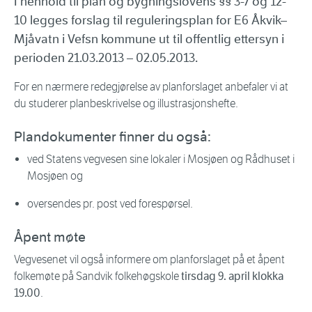
I henhold til plan og bygningslovens §§ 3-7 og 12-
10 legges forslag til reguleringsplan for E6 Åkvik–
Mjåvatn i Vefsn kommune ut til offentlig ettersyn i
perioden 21.03.2013 – 02.05.2013.
For en nærmere redegjørelse av planforslaget anbefaler vi at
du studerer planbeskrivelse og illustrasjonshefte.
Plandokumenter finner du også:
ved Statens vegvesen sine lokaler i Mosjøen og Rådhuset i
Mosjøen og
oversendes pr. post ved forespørsel.
Åpent møte
Vegvesenet vil også informere om planforslaget på et åpent
folkemøte på Sandvik folkehøgskole
tirsdag 9. april klokka
19.00
.