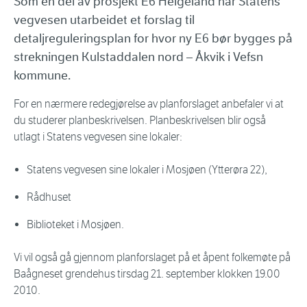
Som en del av prosjekt E6 Helgeland har Statens
vegvesen utarbeidet et forslag til
detaljreguleringsplan for hvor ny E6 bør bygges på
strekningen Kulstaddalen nord – Åkvik i Vefsn
kommune.
For en nærmere redegjørelse av planforslaget anbefaler vi at
du studerer planbeskrivelsen. Planbeskrivelsen blir også
utlagt i Statens vegvesen sine lokaler:
Statens vegvesen sine lokaler i Mosjøen (Ytterøra 22),
Rådhuset
Biblioteket i Mosjøen.
Vi vil også gå gjennom planforslaget på et åpent folkemøte på
Baågneset grendehus tirsdag 21. september klokken 19.00
2010.