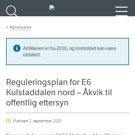
Gå til hovedinnhold
Søk
Meny
Nyhetsarkiv
Artikkelen er fra 2010, og innholdet kan være
utdatert.
Reguleringsplan for E6
Kulstaddalen nord – Åkvik til
offentlig ettersyn
Publisert
2. september 2010