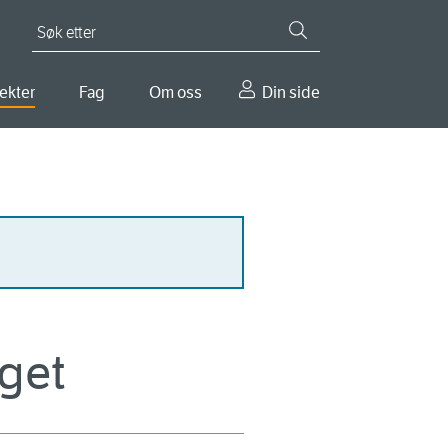
Søk etter
ekter
Fag
Om oss
Din side
nget