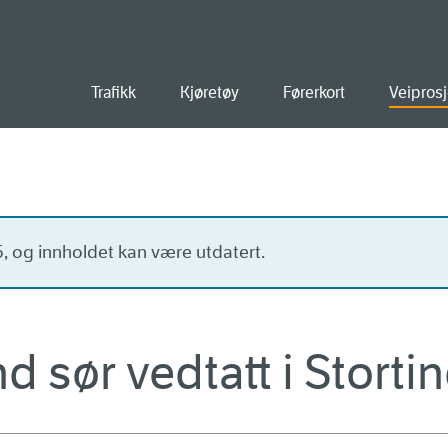
old
Trafikk
Kjøretøy
Førerkort
Veiprosj
15, og innholdet kan være utdatert.
d sør vedtatt i Storti