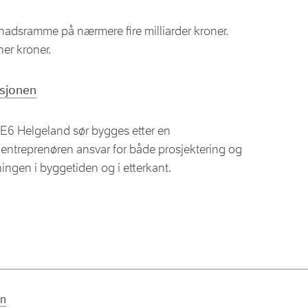
nadsramme på nærmere fire milliarder kroner.
er kroner.
isjonen
 E6 Helgeland sør bygges etter en
 entreprenøren ansvar for både prosjektering og
ningen i byggetiden og i etterkant.
en