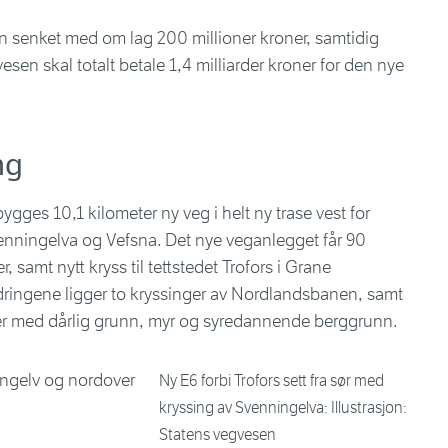
n senket med om lag 200 millioner kroner, samtidig
esen skal totalt betale 1,4 milliarder kroner for den nye
ng
bygges 10,1 kilometer ny veg i helt ny trase vest for
nningelva og Vefsna. Det nye veganlegget får 90
, samt nytt kryss til tettstedet Trofors i Grane
dringene ligger to kryssinger av Nordlandsbanen, samt
 med dårlig grunn, myr og syredannende berggrunn.
Ny E6 forbi Trofors sett fra sør med
kryssing av Svenningelva: Illustrasjon:
Statens vegvesen