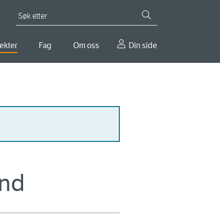
Søk etter
ekter
Fag
Om oss
Din side
and