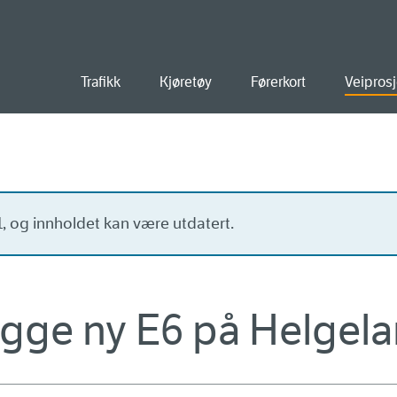
old
Trafikk
Kjøretøy
Førerkort
Veiprosj
21, og innholdet kan være utdatert.
ygge ny E6 på Helgel