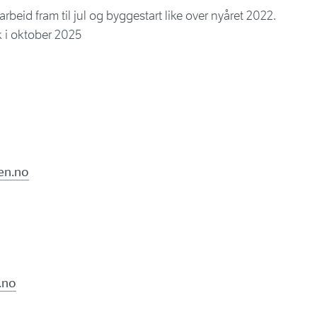
rbeid fram til jul og byggestart like over nyåret 2022.
k i oktober 2025
en.no
.no