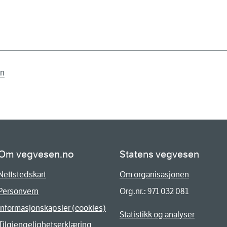
en
Om vegvesen.no
Statens vegvesen
Nettstedskart
Om organisasjonen
Personvern
Org.nr.: 971 032 081
Informasjonskapsler (cookies)
Statistikk og analyser
Tilgjengelighetserklæring