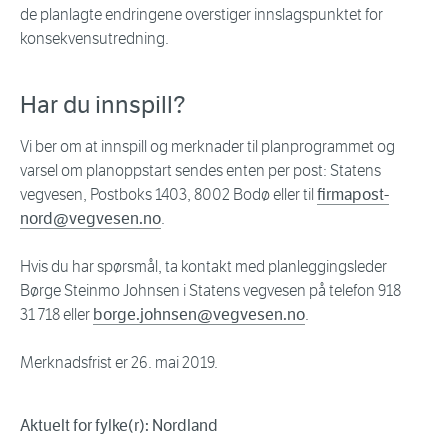
de planlagte endringene overstiger innslagspunktet for
konsekvensutredning.
Har du innspill?
Vi ber om at innspill og merknader til planprogrammet og
varsel om planoppstart sendes enten per post: Statens
vegvesen, Postboks 1403, 8002 Bodø eller til
firmapost-
nord@vegvesen.no
.
Hvis du har spørsmål, ta kontakt med planleggingsleder
Børge Steinmo Johnsen i Statens vegvesen på telefon 918
31 718 eller
borge.johnsen@vegvesen.no
.
Merknadsfrist er 26. mai 2019.
Aktuelt for fylke(r): Nordland