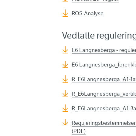
ROS-Analyse
Vedtatte reguleri
E6 Langnesberga - regule
E6 Langnesberga_forenkle
R_E6Langnesberga_A1-1av
R_E6Langnesberga_vertika
R_E6Langnesberga_A1-3av
Reguleringsbestemmelser_
(PDF)