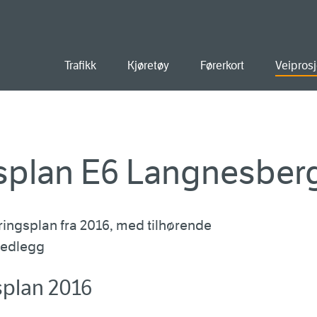
old
Trafikk
Kjøretøy
Førerkort
Veiprosj
splan E6 Langnesber
eringsplan fra 2016, med tilhørende
vedlegg
splan 2016