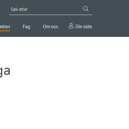
Søk etter
ekter
Fag
Om oss
Din side
ga