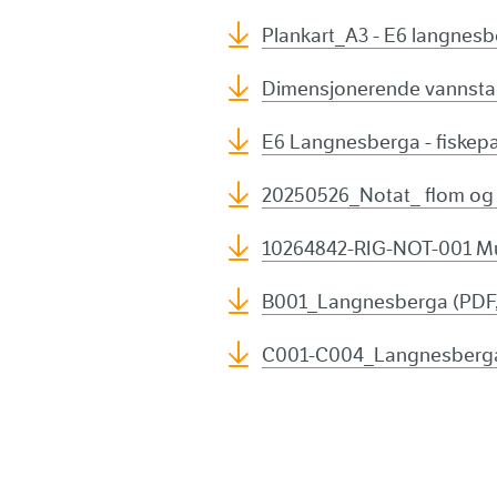
Plankart_A3 - E6 langnesb
Dimensjonerende vannstan
E6 Langnesberga - fiskepa
20250526_Notat_ flom og 
10264842-RIG-NOT-001 Mul
B001_Langnesberga (PDF,
C001-C004_Langnesberga