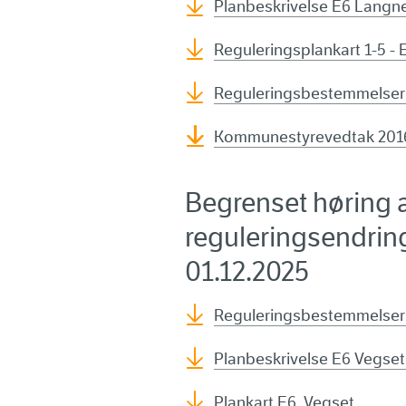
Planbeskrivelse E6 Langn
Reguleringsplankart 1-5 -
Reguleringsbestemmelser
Kommunestyrevedtak 2016
Begrenset høring a
reguleringsendring
01.12.2025
Reguleringsbestemmelser
Planbeskrivelse E6 Vegse
Plankart E6 Vegset