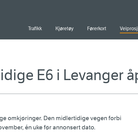
old
Trafikk
Kjøretøy
Førerkort
Veiprosj
idige E6 i Levanger å
ange omkjøringer. Den midlertidige vegen forbi
ovember, én uke før annonsert dato.