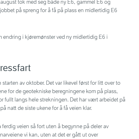
. august tok med seg både ny E6, gammel E6 og
obbet på spreng for å få på plass en midlertidig E6
 endring i kjøremønster ved ny midlertidig E6 i
ressfart
arten av oktober. Det var likevel først for litt over to
ene for de geotekniske beregningene kom på plass,
r fullt langs hele strekningen. Det har vært arbeidet på
 natt de siste ukene for å få veien klar.
 ferdig veien så fort uten å begynne på deler av
snarveiene vi kan, uten at det er gått ut over