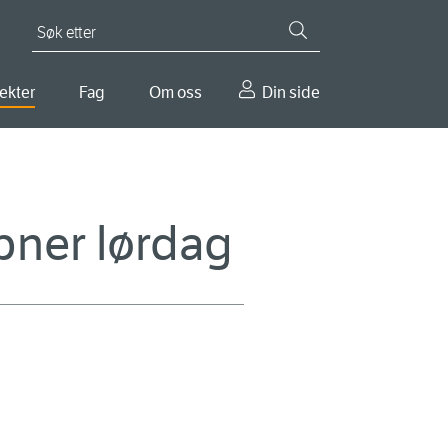
Søk etter
ekter
Fag
Om oss
Din side
pner lørdag