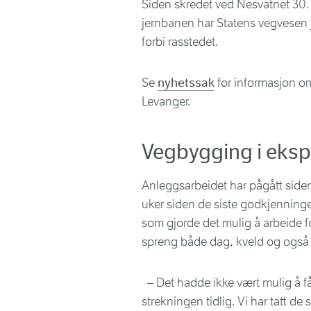
Siden skredet ved Nesvatnet 30
jernbanen har Statens vegvesen j
forbi rasstedet.
Se
nyhetssak
for informasjon om
Levanger.
Vegbygging i eksp
Anleggsarbeidet har pågått siden st
uker siden de siste godkjenning
som gjorde det mulig å arbeide fo
spreng både dag, kveld og også på
– Det hadde ikke vært mulig å få
strekningen tidlig. Vi har tatt de 