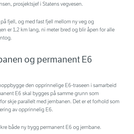
nsen, prosjektsjef i Statens vegvesen.
på fjell, og med fast fjell mellom ny veg og
n er 1,2 km lang, ni meter bred og blir åpen for alle
ntog.
nbanen og permanent E6
enoppbygge den opprinnelige E6-traseen i samarbeid
rmanent E6 skal bygges på samme grunn som
r skje parallelt med jernbanen. Det er et forhold som
ering av opprinnelig E6.
å sikre både ny trygg permanent E6 og jernbane.