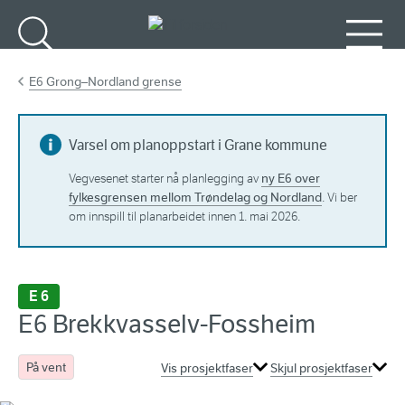
Gå til hovedinnhold
Søk
Meny
E6 Grong–Nordland grense
Varsel om planoppstart i Grane kommune
ny E6 over
Vegvesenet starter nå planlegging av
fylkesgrensen mellom Trøndelag og Nordland
. Vi ber
om innspill til planarbeidet innen 1. mai 2026.
E 6
E6 Brekkvasselv-Fossheim
På vent
Vis prosjektfaser
Skjul prosjektfaser