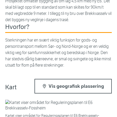
Prosjektet omfatter bygging av om lag 4,5 km med ny E6. Det
skal bli lagt opp til en standard som kan skiltes for 90km/t
med vegbredde 9 meter. I tillegg til ny bru over Brekkvasselv vil
det bygges ny veglinje i dagens trasé.
Hvorfor?
Sterkningen har en svært viktig funksjon for gods- og
persontransport mellom Sør- og Nord-Norge og er en veldig
viktig veg for samfunnssikkerhet og beredskap i Norge. Den
har stedvis dårlig bæreevne, er smal og svingete og ikke minst
utsatt for flom på flere strekninger.
Kart
Vis geografisk plassering
Kartet viser området for Reguleringsplanen til E6 Brekkvasselv-