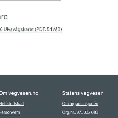
are
6 Ulvsvågskaret (PDF, 54 MB)
Om vegvesen.no
Statens vegvesen
Nettstedskart
Om organisasjonen
Personvern
Org.nr.: 971 032 081