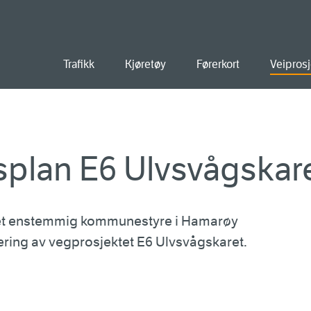
old
Trafikk
Kjøretøy
Førerkort
Veiprosj
splan E6 Ulvsvågskar
 et enstemmig kommunestyre i Hamarøy
lering av vegprosjektet E6 Ulvsvågskaret.