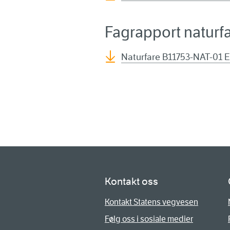
Fagrapport naturf
Naturfare B11753-NAT-01 E
Kontakt oss
Kontakt Statens vegvesen
Følg oss i sosiale medier