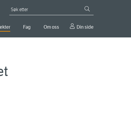
Søk etter
ekter
Fag
Om oss
Din side
et