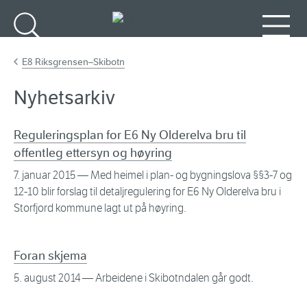
Gå til hovedinnhold
Søk
Meny
E8 Riksgrensen–Skibotn
Nyhetsarkiv
Reguleringsplan for E6 Ny Olderelva bru til
offentleg ettersyn og høyring
7. januar 2015
— Med heimel i plan- og bygningslova §§3-7 og
12-10 blir forslag til detaljregulering for E6 Ny Olderelva bru i
Storfjord kommune lagt ut på høyring.
Foran skjema
5. august 2014
— Arbeidene i Skibotndalen går godt.