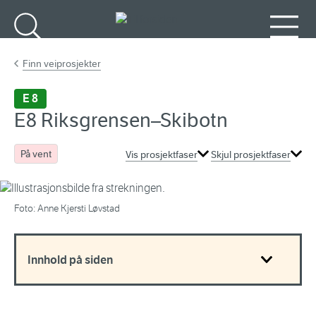
Gå til hovedinnhold
Søk
Meny
Finn veiprosjekter
E 8
E8 Riksgrensen–Skibotn
På vent
Vis prosjektfaser
Skjul prosjektfaser
Foto: Anne Kjersti Løvstad
Innhold på siden