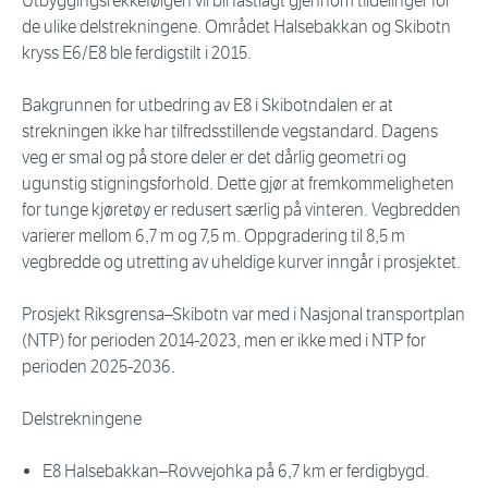
Utbyggingsrekkefølgen vil bli fastlagt gjennom tildelinger for
de ulike delstrekningene. Området Halsebakkan og Skibotn
kryss E6/E8 ble ferdigstilt i 2015.
Bakgrunnen for utbedring av E8 i Skibotndalen er at
strekningen ikke har tilfredsstillende vegstandard. Dagens
veg er smal og på store deler er det dårlig geometri og
ugunstig stigningsforhold. Dette gjør at fremkommeligheten
for tunge kjøretøy er redusert særlig på vinteren. Vegbredden
varierer mellom 6,7 m og 7,5 m. Oppgradering til 8,5 m
vegbredde og utretting av uheldige kurver inngår i prosjektet.
Prosjekt Riksgrensa–Skibotn var med i Nasjonal transportplan
(NTP) for perioden 2014-2023, men er ikke med i NTP for
perioden 2025-2036.
Delstrekningene
E8 Halsebakkan–Rovvejohka på 6,7 km er ferdigbygd.