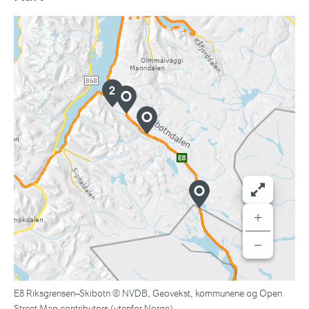
2
+
−
E8 Riksgrensen–Skibotn © NVDB, Geovekst, kommunene og Open
Street Map contributors (utenfor Norge)