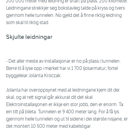
200 000 meter med leidning er snart på plass. 200 kilometer.
Leidningane strekkjer seg bokstavleg talde på kryss og tvers
gjennom heile tunnelen. No gjeld det å finne riktig leidning
som skal til riktig stad.
Skjulte leidningar
- Det aller meste av installasjonar er no på plass i tunnelen.
Berre til å lyse opp i mørket har vi 1 700 ljosarmatur, fortel
byggjeleiar Jolanta Kroczak.
Jolanta har overoppsynet med at leidningane kjem dit dei
skal, og at rett signal går akkurat dit det skal.
Elektroinstallasjonen er ikkje ein stor jobb, den er enorm. Ta
ein titt på bileta. Tunnelen er 9 400 meter lang. For å få lys
gjennom heile tunnelen og ut til sidene i dei største nisjane, er
det montert 10 500 meter med kabelstigar.