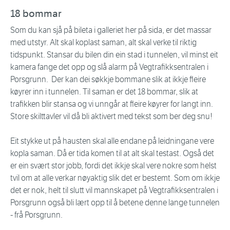
18 bommar
Som du kan sjå på bileta i galleriet her på sida, er det massar
med utstyr. Alt skal koplast saman, alt skal verke til riktig
tidspunkt. Stansar du bilen din ein stad i tunnelen, vil minst eit
kamera fange det opp og slå alarm på Vegtrafikksentralen i
Porsgrunn. Der kan dei søkkje bommane slik at ikkje fleire
køyrer inn i tunnelen. Til saman er det 18 bommar, slik at
trafikken blir stansa og vi unngår at fleire køyrer for langt inn.
Store skilttavler vil då bli aktivert med tekst som ber deg snu!
Eit stykke ut på hausten skal alle endane på leidningane vere
kopla saman. Då er tida komen til at alt skal testast. Også det
er ein svært stor jobb, fordi det ikkje skal vere nokre som helst
tvil om at alle verkar nøyaktig slik det er bestemt. Som om ikkje
det er nok, helt til slutt vil mannskapet på Vegtrafikksentralen i
Porsgrunn også bli lært opp til å betene denne lange tunnelen
- frå Porsgrunn.