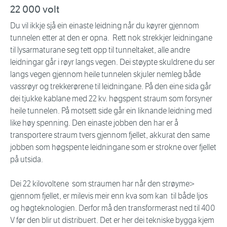
22 000 volt
Du vil ikkje sjå ein einaste leidning når du køyrer gjennom
tunnelen etter at den er opna. Rett nok strekkjer leidningane
til lysarmaturane seg tett opp til tunneltaket, alle andre
leidningar går i røyr langs vegen. Dei støypte skuldrene du ser
langs vegen gjennom heile tunnelen skjuler nemleg både
vassrøyr og trekkerørene til leidningane. På den eine sida går
dei tjukke kablane med 22 kv. høgspent straum som forsyner
heile tunnelen. På motsett side går ein liknande leidning med
like høy spenning. Den einaste jobben den har er å
transportere straum tvers gjennom fjellet, akkurat den same
jobben som høgspente leidningane som er strokne over fjellet
på utsida.
Dei 22 kilovoltene som straumen har når den strøyme>
gjennom fjellet, er milevis meir enn kva som kan til både ljos
og høgteknologien. Derfor må den transformerast ned til 400
V før den blir ut distribuert. Det er her dei tekniske bygga kjem