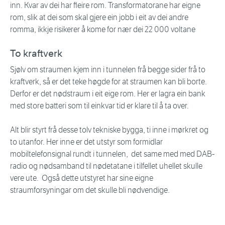
inn. Kvar av dei har fleire rom. Transformatorane har eigne
rom, slik at dei som skal gjere ein jobb i eit av dei andre
romma, ikkje risikerer å kome for nær dei 22 000 voltane
To kraftverk
Sjølv om straumen kjem inn i tunnelen frå begge sider frå to
kraftverk, så er det teke høgde for at straumen kan bli borte.
Derfor er det nødstraum i eit eige rom. Her er lagra ein bank
med store batteri som til einkvar tid er klare til å ta over.
Alt blir styrt frå desse tolv tekniske bygga, ti inne i mørkret og
to utanfor. Her inne er det utstyr som formidlar
mobiltelefonsignal rundt i tunnelen, det same med med DAB-
radio og nødsamband til nødetatane i tilfellet uhellet skulle
vere ute. Også dette utstyret har sine eigne
straumforsyningar om det skulle bli nødvendige.