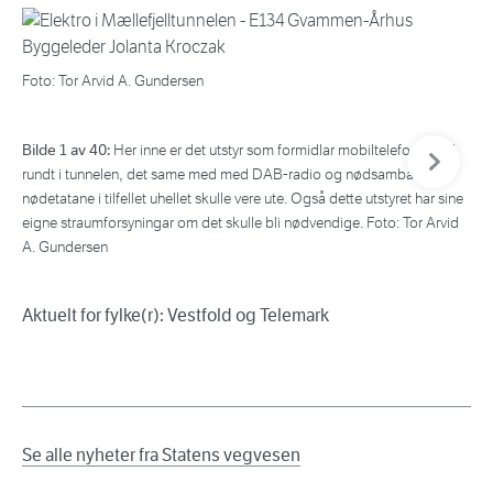
Foto: Tor Arvid A. Gundersen
Neste bil
Bilde 1 av 40:
Bil
Her inne er det utstyr som formidlar mobiltelefonsignal
rundt i tunnelen, det same med med DAB-radio og nødsamband til
Arv
nødetatane i tilfellet uhellet skulle vere ute. Også dette utstyret har sine
eigne straumforsyningar om det skulle bli nødvendige. Foto: Tor Arvid
A. Gundersen
Aktuelt for fylke(r): Vestfold og Telemark
Se alle nyheter fra Statens vegvesen