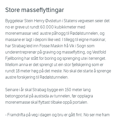
Store masseflyttingar
Byggeleiar Stein Henry Øvstetun i Statens vegvesen seier det
no er greve ut rundt 60.000 kubikkmeter med
morenemassar ved austre påhogg til Rødølstunnelen, og
massane er lagt i deponi like ved. I tillegg til eigne maskinar,
har Strabag leid inn Fosse Maskin frå Vik i Sogn som
underentreprenør på graving og masseflytting, og Vestfold
Fjellboring har stått for boring og sprenging ute i terrenget.
Mellom anna er det sprengt ut ein stor fjellskjering som er
rundt 18 meter høg på det meste. No skal dei starte å sprenge
austre forskjering til Rødølstunnelen.
Seinare i år skal Strabag bygge ein 150 meter lang
betongportal på austsida av tunnelen, før opplagra
morenemasse skal flyttast tilbake oppå portalen.
- Framdrifta på veg i dagen og bru er gått fint. No ser me fram