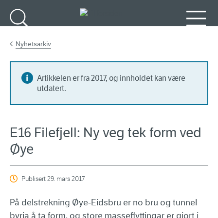
Gå til hovedinnhold
Søk
Meny
Nyhetsarkiv
Artikkelen er fra 2017, og innholdet kan være
utdatert.
E16 Filefjell: Ny veg tek form ved
Øye
Publisert
29. mars 2017
På delstrekning Øye-Eidsbru er no bru og tunnel
byrja å ta form, og store masseflyttingar er gjort i