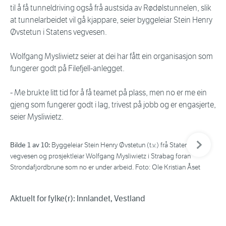
til å få tunneldriving også frå austsida av Rødølstunnelen, slik
at tunnelarbeidet vil gå kjappare, seier byggeleiar Stein Henry
Øvstetun i Statens vegvesen.
Wolfgang Mysliwietz seier at dei har fått ein organisasjon som
fungerer godt på Filefjell-anlegget.
- Me brukte litt tid for å få teamet på plass, men no er me ein
gjeng som fungerer godt i lag, trivest på jobb og er engasjerte,
seier Mysliwietz.
Neste bil
Bilde 1 av 10:
Bil
Byggeleiar Stein Henry Øvstetun (t.v.) frå Statens
vegvesen og prosjektleiar Wolfgang Mysliwietz i Strabag foran
Str
Strondafjordbrune som no er under arbeid. Foto: Ole Kristian Åset
Aktuelt for fylke(r): Innlandet, Vestland