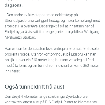
dagsona.
- Den andre av åtte etappar med dekkestøyp på
Strondafjordbrune vart gjort fredag, og me er kome langt med
arbeidet i lia over Øye. Det er kjekt å sjå at innsatsen her på
Filefjell byrjar å vise att i terrenget, seier prosjektleiar Wolfgang
Mysliwietz i Strabag.
Han er leiar for den austerrikske entreprenøren sitt første solo-
prosjekt i Norge. Utanfor kontorvinduet på Eidsbru kan han
no sjå ut over ein 210 meter lang bru som verkeleg er i ferd
med å ta form, og ein tunnel som no snart er kome 350 meter
inn i fjellet.
Også tunneldrift frå aust
Den drøyt 4 kilometer lange strekninga Øye-Eidsbru er
kontrakten lengst aust på E16 Filefjell. Rundt to kilometer av