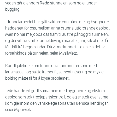
vegen går gjennom Rødølstunnelen som no er under
bygging.
- Tunnelarbeidet har gått saktare enn både me og byggherre
hadde sett for oss, mellom anna grunna utfordrande geologi.
Men no har me jobba oss fram til austre påhogg til tunnelen,
og der vil me starte tunneldriving i mai eller juni, slik at me då
får drift frå begge endar. Då vil me kunne ta igjen ein del av
forseinkinga på tunnelen, seier Mysliwietz.
Rundt juletider kom tunneldrivarane inn i ei sone med
lausmassar, og sakte framdrift, sementinjisering og mykje
bolting måtte til for å løyse problemet.
- Me hadde eit godt samarbeid med byggherre og ekstern
geolog som tok tredjepartskontroll, og eg er stolt over at me
kom gjennom den vanskelege sona utan uønska hendingar,
seier Mysliwietz.